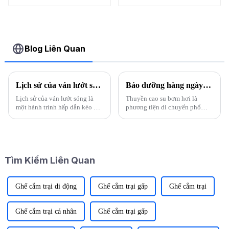
Blog Liên Quan
Lịch sử của ván lướt sóng
Bảo dưỡng hàng ngày: 10 mẹo hàng đầu để bảo quản thuyền kayak bơm hơi của bạn
Lịch sử của ván lướt sóng là
Thuyền cao su bơm hơi là
một hành trình hấp dẫn kéo dài
phương tiện di chuyển phổ
qua nhiều thế kỷ và châu lục.
biến nhất đối với nông dân -
Từ nguồn gốc Polynesia cổ đại
chúng khá dễ bảo trì và có thể
đến những đổi mới hiện đại, sự
được tháo ra hoặc cất giữ đơn
phát triển của ván lướt sóng là
giản trên boong trong những
minh chứng cho sự phát triển
chuyến đi xa. Tuy nhiên, ev...
Tìm Kiếm Liên Quan
của...
Ghế cắm trại di động
Ghế cắm trại gấp
Ghế cắm trại
Ghế cắm trại cá nhân
Ghế cắm trại gấp