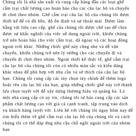
Chúng tôi là nhà sản xuất và cung cấp hàng đầu các loại ghế
cắm trại chất lượng cao hoàn hảo cho các câu lạc bộ và chuyến
đi chơi theo nhóm. Ghế cắm trại câu lạc bộ của chúng tôi được
thiết kế để có độ bền, độ ổn định và sự thoải mái. Được làm
bằng vật liệu cao cấp, ghế của chúng tôi được chế tạo để chịu
được sự khắc nghiệt của việc sử dụng ngoài trời, khiến chúng
trở nên hoàn hảo cho việc cắm trại, dã ngoại và các hoạt động
ngoài trời khác. Những chiếc ghế này cũng nhẹ và dễ vận
chuyển, khiến chúng trở nên lý tưởng cho các chuyến đi và
chuyến đi chơi theo nhóm. Ngoài thiết kế thực tế, ghế cắm trại
câu lạc bộ của chúng tôi còn có nhiều màu sắc và kiểu dáng
khác nhau để phù hợp với nhu cầu và sở thích của câu lạc bộ
bạn. Chúng tôi cung cấp các tùy chọn tùy chỉnh để thêm logo
hoặc tên câu lạc bộ của bạn, giúp những chiếc ghế này trở thành
lựa chọn tuyệt vời để xây dựng thương hiệu và quảng bá. Là
một nhà cung cấp có uy tín, chúng tôi tự hào cung cấp các sản
phẩm chất lượng cao với giá cả cạnh tranh, tập trung vào dịch
vụ khách hàng tuyệt vời. Liên hệ với chúng tôi ngay hôm nay để
tìm hiểu thêm về ghế cắm trại câu lạc bộ của chúng tôi và cách
chúng tôi có thể đáp ứng nhu cầu chỗ ngồi ngoài trời của nhóm
bạn