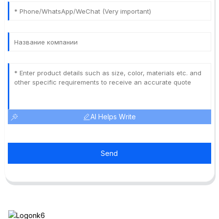
AI Helps Write
Send