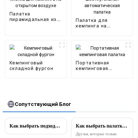
Палатка
пирамидальная из
Палатка для
хлопка для
кемпинга на
кемпинга на
открытом воздухе,
открытом воздухе
водонепроницаемая
шестиугольная
автоматическая
палатка
Кемпинговый
Портативная
складной фургон
кемпинговая
палатка
Сопутствующий Блог
Как выбрать подходящее место для кемпинга
Как выбрать палатки по материалу и размеру？
Друзья, которые только