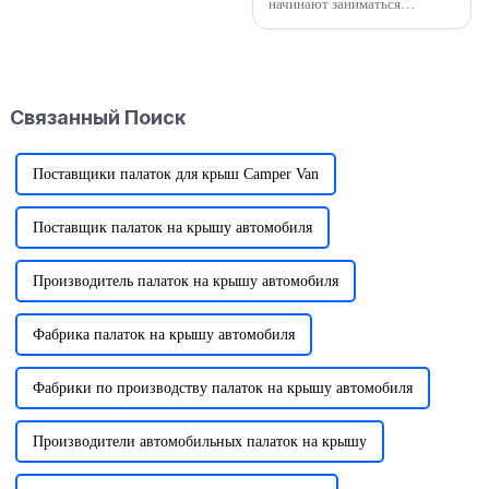
начинают заниматься
спортом на открытом
воздухе, будут немного
ошеломлены при выборе
палатки. Существует
множество палаток, какая из
Связанный Поиск
них подойдет именно вам?
Сегодня я поделюсь с вами
несколькими способами
выбора...
Поставщики палаток для крыш Camper Van
Поставщик палаток на крышу автомобиля
Производитель палаток на крышу автомобиля
Фабрика палаток на крышу автомобиля
Фабрики по производству палаток на крышу автомобиля
Производители автомобильных палаток на крышу