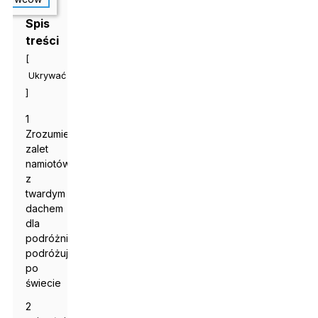
Spis
treści
[
Ukrywać
]
1
Zrozumienie
zalet
namiotów
z
twardym
dachem
dla
podróżników
podróżujących
po
świecie
2