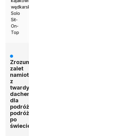
kajakowi
wędkarskiemu
Solo
Sit-
On-
Top
Zrozumienie
zalet
namiotów
z
twardym
dachem
dla
podróżników
podróżujących
po
świecie