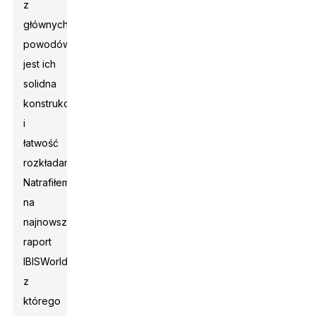
z
głównych
powodów
jest ich
solidna
konstrukcja
i
łatwość
rozkładania.
Natrafiłem
na
najnowszy
raport
IBISWorld,
z
którego