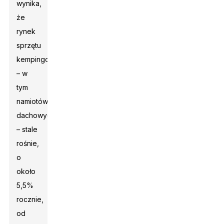
wynika,
że ​​
rynek
sprzętu
kempingowego
– w
tym
namiotów
dachowych
– stale
rośnie,
o
około
5,5%
rocznie,
od