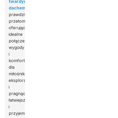
twardym
dachem
To
prawdziwy
przełom,
oferujący
idealne
połączenie
wygody
i
komfortu
dla
miłośników
eksploracji
i
pragnących
łatwiejszego
i
przyjemniejszego