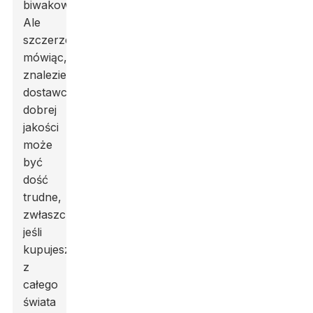
biwakowania.
Ale
szczerze
mówiąc,
znalezienie
dostawcy
dobrej
jakości
może
być
dość
trudne,
zwłaszcza
jeśli
kupujesz
z
całego
świata