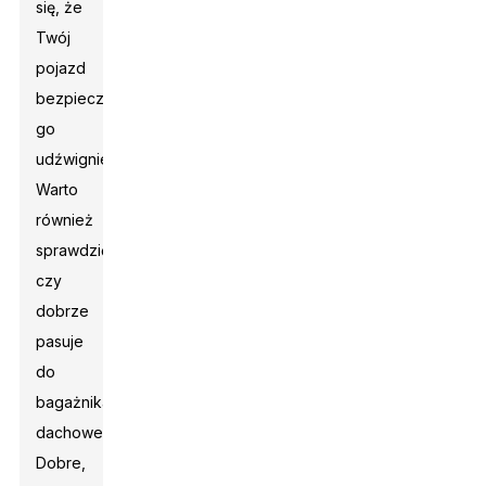
się, że
Twój
pojazd
bezpiecznie
go
udźwignie.
Warto
również
sprawdzić,
czy
dobrze
pasuje
do
bagażnika
dachowego.
Dobre,