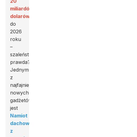
20
miliardów
dolarów
do
2026
roku
–
szaleństwo,
prawda?
Jednym
z
najfajniejszych
nowych
gadżetów
jest
Namiot
dachowy
z