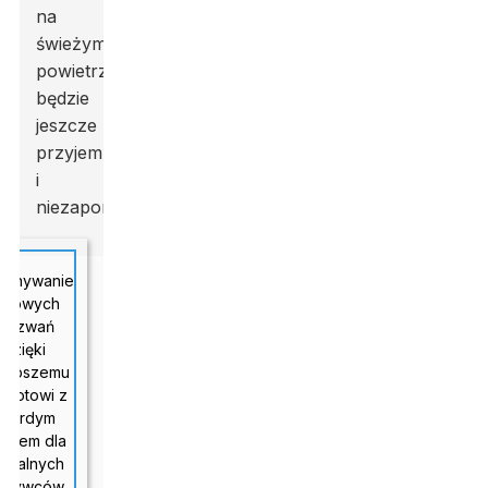
na
świeżym
powietrzu
będzie
jeszcze
przyjemniejszy
i
niezapomniany.