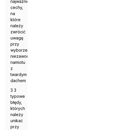
najważniejsze
cechy,
na
które
należy
zwrócić
uwagę
przy
wyborze
niezawodnego
namiotu
z
twardym
dachem
3 3
typowe
błędy,
których
należy
unikać
przy