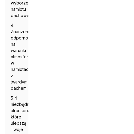
wyborze
namiotu
dachowego
4.
Znaczenie
odporności
na
warunki
atmosferyczne
w
namiotach
z
twardym
dachem
5 4
niezbędne
akcesoria,
które
ulepszą
Twoje