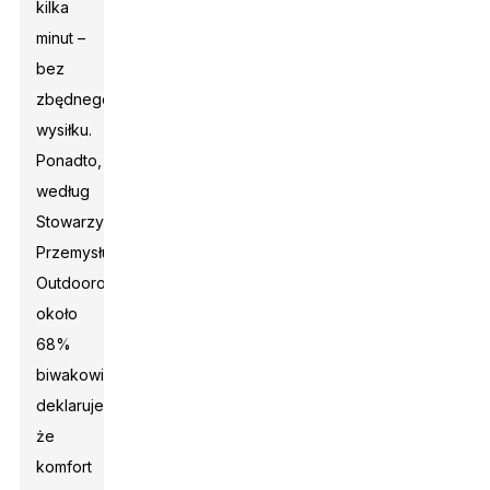
kilka
minut –
bez
zbędnego
wysiłku.
Ponadto,
według
Stowarzyszenia
Przemysłu
Outdoorowego,
około
68%
biwakowiczów
deklaruje,
że
komfort