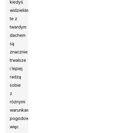
kiedyś
widzieliśmy,
te z
twardym
dachem
są
znacznie
trwalsze
i lepiej
radzą
sobie
z
różnymi
warunkami
pogodowymi,
więc