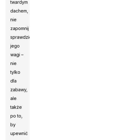
twardym
dachem,
nie
zapomnij
sprawdzić
jego
wagi –
nie
tylko
dla
zabawy,
ale
także
po to,
by
upewnić