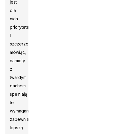
jest
dla
nich
priorytetem.
I
szczerze
mówiąc,
namioty
z
twardym
dachem
spełniają
te
wymagania,
zapewniając
lepszą