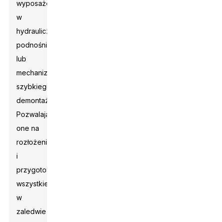
wyposażonych
w
hydrauliczne
podnośniki
lub
mechanizmy
szybkiego
demontażu.
Pozwalają
one na
rozłożenie
i
przygotowanie
wszystkiego
w
zaledwie