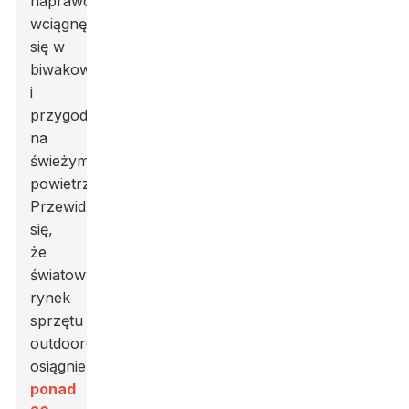
naprawdę
wciągnęli
się w
biwakowanie
i
przygody
na
świeżym
powietrzu.
Przewiduje
się,
że
światowy
rynek
sprzętu
outdoorowego
osiągnie
ponad