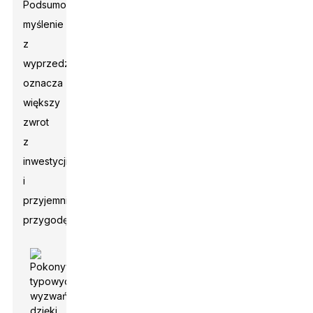
Podsumowując,
myślenie
z
wyprzedzeniem
oznacza
większy
zwrot
z
inwestycji
i
przyjemniejszą
przygodę.