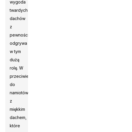
wygoda
twardych
dachów
z
pewnością
odgrywa
w tym
dużą
rolę. W
przeciwieństwie
do
namiotów
z
miękkim
dachem,
które