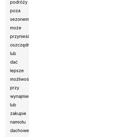
podróży
poza
sezonem
może
przynieść
oszczędności
lub
dać
lepsze
możliwości
przy
wynajmie
lub
zakupie
namiotu
dachowego.