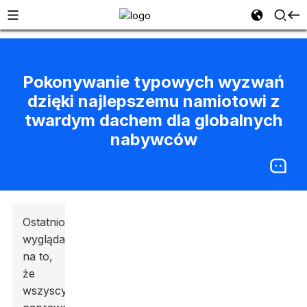
Pokonywanie typowych wyzwań
dzięki najlepszemu namiotowi z
twardym dachem dla globalnych
nabywców
Ostatnio
wygląda
na to,
że
wszyscy