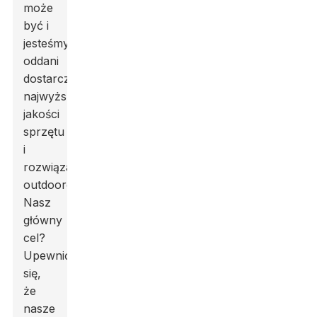
może
być i
jesteśmy
oddani
dostarczaniu
najwyższej
jakości
sprzętu
i
rozwiązań
outdoorowych.
Nasz
główny
cel?
Upewnić
się,
że
nasze