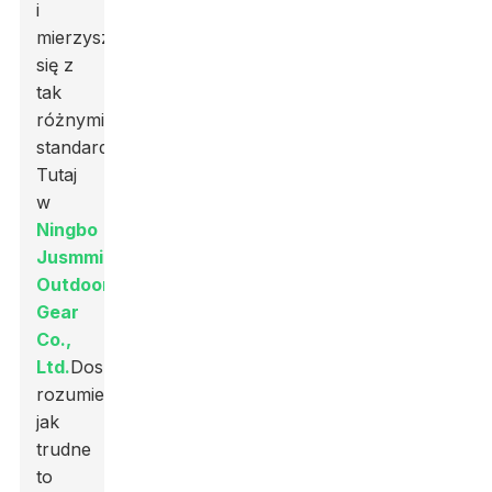
i
mierzysz
się z
tak
różnymi
standardami.
Tutaj
w
Ningbo
Jusmmile
Outdoor
Gear
Co.,
Ltd.
Doskonale
rozumiemy,
jak
trudne
to