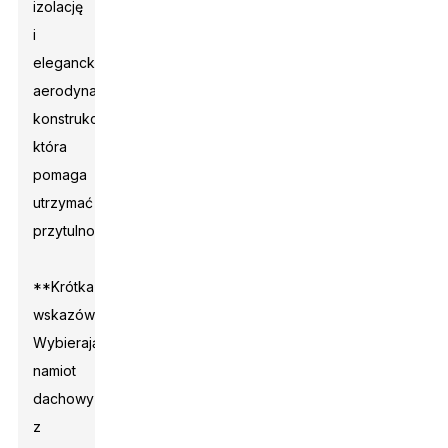
izolację
i
elegancką,
aerodynamiczną
konstrukcję,
która
pomaga
utrzymać
przytulność.
**Krótka
wskazówka:**
Wybierając
namiot
dachowy
z