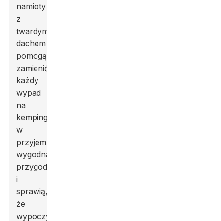
namioty
z
twardym
dachem
pomogą
zamienić
każdy
wypad
na
kemping
w
przyjemną,
wygodną
przygodę
i
sprawią,
że
wypoczynek