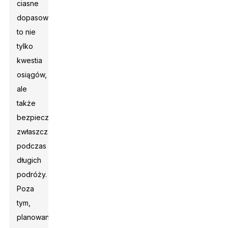
ciasne
dopasowanie
to nie
tylko
kwestia
osiągów,
ale
także
bezpieczeństwa,
zwłaszcza
podczas
długich
podróży.
Poza
tym,
planowanie