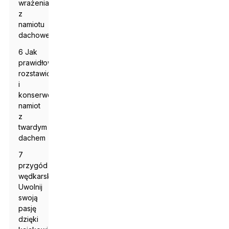
wrażenia
z
namiotu
dachowego
6 Jak
prawidłowo
rozstawić
i
konserwować
namiot
z
twardym
dachem
7
przygód
wędkarskich:
Uwolnij
swoją
pasję
dzięki