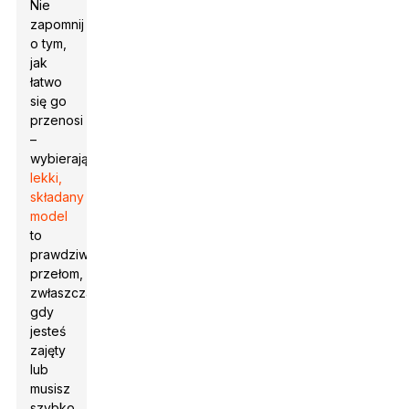
Nie
zapomnij
o tym,
jak
łatwo
się go
przenosi
–
wybierając
lekki,
składany
model
to
prawdziwy
przełom,
zwłaszcza
gdy
jesteś
zajęty
lub
musisz
szybko