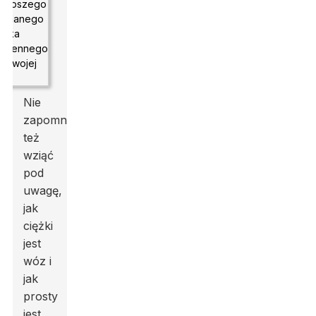
Nie
zapomnij
też
wziąć
pod
uwagę,
jak
ciężki
jest
wóz i
jak
prosty
jest