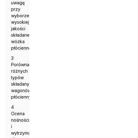
uwagę
przy
wyborze
wysokiej
jakości
składanego
wózka
płóciennego
3
Porównanie
różnych
typów
składanych
wagonów
płóciennych
4
Ocena
nośności
i
wytrzymałości