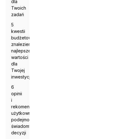
dla
Twoich
zadań
5
kwestii
budżetowych:
znalezienie
najlepszej
wartości
dla
Twojej
inwestycji
6
opinii
i
rekomendacji
użytkowników:
podejmowanie
świadomych
decyzji