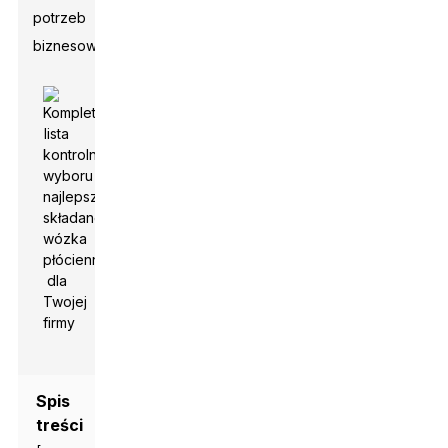
potrzeb
biznesowych.
Spis
treści