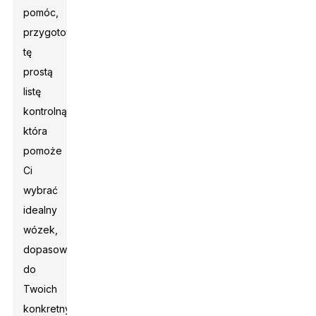
pomóc,
przygotowałem
tę
prostą
listę
kontrolną,
która
pomoże
Ci
wybrać
idealny
wózek,
dopasowany
do
Twoich
konkretnych