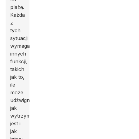
plażę.
Każda
z
tych
sytuacji
wymaga
innych
funkcji,
takich
jak to,
ile
może
udźwignąć,
jak
wytrzymały
jest i
jak