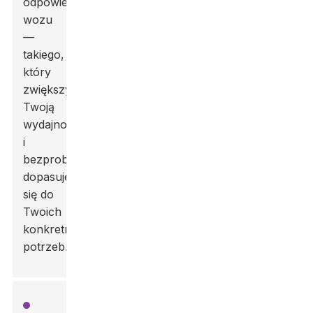
odpowiedniego
wozu
—
takiego,
który
zwiększy
Twoją
wydajność
i
bezproblemowo
dopasuje
się do
Twoich
konkretnych
potrzeb.