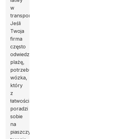
łatwy
w
transporcie.
Jeśli
Twoja
firma
często
odwiedza
plażę,
potrzebujesz
wózka,
który
z
łatwością
poradzi
sobie
na
piaszczystym