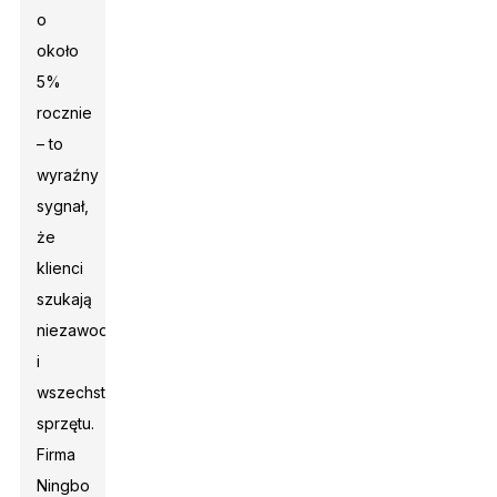
o
około
5%
rocznie
– to
wyraźny
sygnał,
że
klienci
szukają
niezawodnego
i
wszechstronnego
sprzętu.
Firma
Ningbo