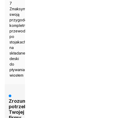
7
Zmaksymalizuj
swoją
przygodę:
kompletny
przewodnik
po
stojakach
na
składane
deski
do
pływania
wiosłem
Zrozumienie
potrzeb
Twojej
firmy