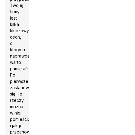
Twojej
firmy
jest
kilka
kluczowych
cech,
o
których
naprawdę
warto
pamiętać.
Po
pierwsze,
zastanów
się, ile
rzeczy
można
w niej
pomieścić
i jak je
przechowywać.