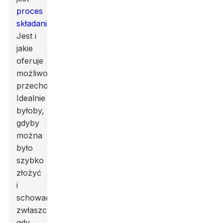
proces
składania
Jest i
jakie
oferuje
możliwości
przechowywania.
Idealnie
byłoby,
gdyby
można
było
szybko
złożyć
i
schować,
zwłaszcza
gdy