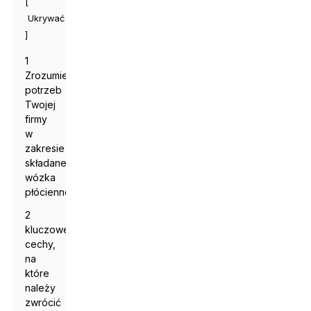
[
Ukrywać
]
1
Zrozumienie
potrzeb
Twojej
firmy
w
zakresie
składanego
wózka
płóciennego
2
kluczowe
cechy,
na
które
należy
zwrócić