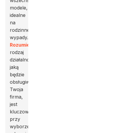
wszechstronne
modele,
idealne
na
rodzinne
wypady.
Rozumieć
rodzaj
działalności,
jaką
będzie
obsługiwać
Twoja
firma,
jest
kluczowy
przy
wyborze