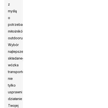
z
myślą
o
potrzebach
miłośników
outdooru.
Wybór
najlepszego
składanego
wózka
transportowego
nie
tylko
usprawni
działanie
Twojej