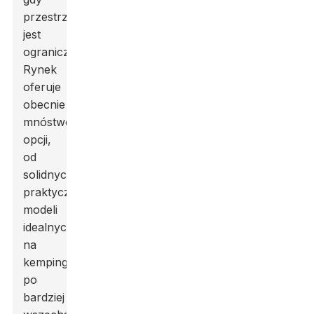
przestrzeń
jest
ograniczona.
Rynek
oferuje
obecnie
mnóstwo
opcji,
od
solidnych,
praktycznych
modeli
idealnych
na
kemping,
po
bardziej