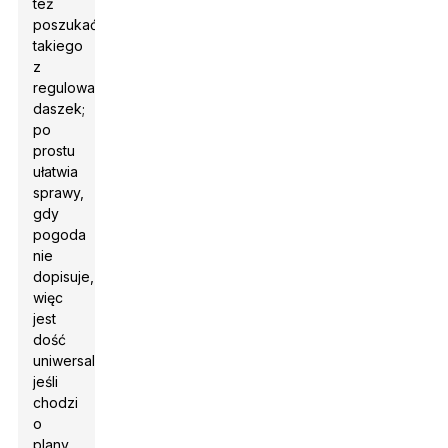
też
poszukać
takiego
z
regulowany
daszek
;
po
prostu
ułatwia
sprawy,
gdy
pogoda
nie
dopisuje,
więc
jest
dość
uniwersalny,
jeśli
chodzi
o
plany.