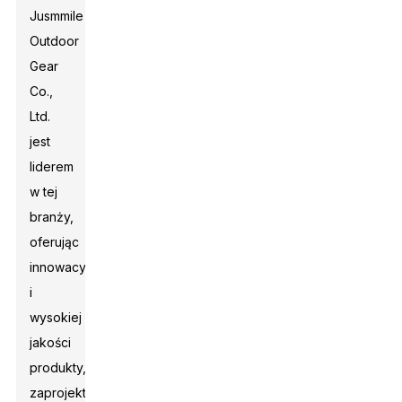
Jusmmile
Outdoor
Gear
Co.,
Ltd.
jest
liderem
w tej
branży,
oferując
innowacyjne
i
wysokiej
jakości
produkty,
zaprojektowane