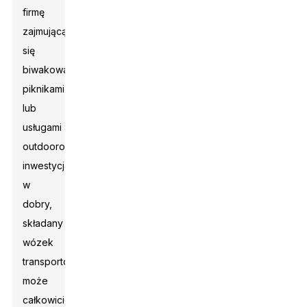
firmę
zajmującą
się
biwakowaniem,
piknikami
lub
usługami
outdoorowymi,
inwestycja
w
dobry,
składany
wózek
transportowy
może
całkowicie