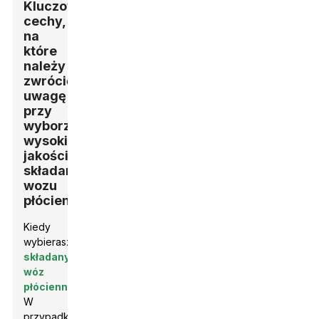
Kluczowe
cechy,
na
które
należy
zwrócić
uwagę
przy
wyborze
wysokiej
jakości
składanego
wozu
płóciennego
Kiedy
wybierasz
składany
wóz
płócienny
W
przypadku