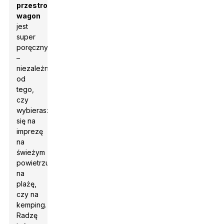
przestronny
wagon
jest
super
poręczny
–
niezależnie
od
tego,
czy
wybierasz
się na
imprezę
na
świeżym
powietrzu,
na
plażę,
czy na
kemping.
Radzę