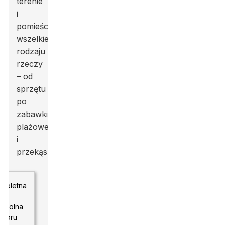
terenie
i
pomieści
wszelkiego
rodzaju
rzeczy
– od
sprzętu
po
zabawki
plażowe
i
przekąski.