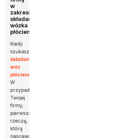
w
zakresie
składanego
wózka
płóciennego
Kiedy
szukasz
składany
wóz
płócienny
W
przypadku
Twojej
firmy,
pierwszą
rzeczą,
którą
naprawdę