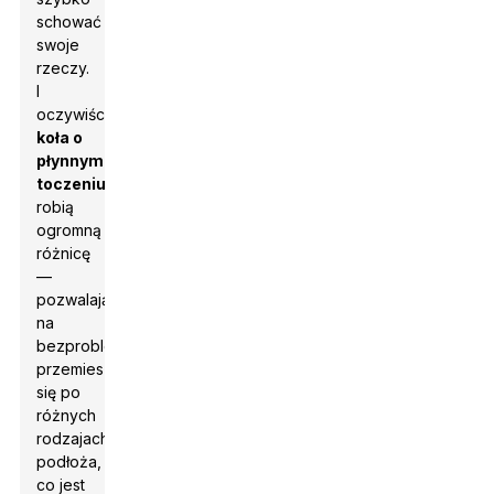
schować
swoje
rzeczy.
I
oczywiście,
koła o
płynnym
toczeniu
robią
ogromną
różnicę
—
pozwalają
na
bezproblemowe
przemieszczanie
się po
różnych
rodzajach
podłoża,
co jest