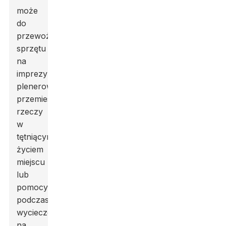
może
do
przewożenia
sprzętu
na
imprezy
plenerowe,
przemieszczania
rzeczy
w
tętniącym
życiem
miejscu
lub
pomocy
podczas
wycieczek
na