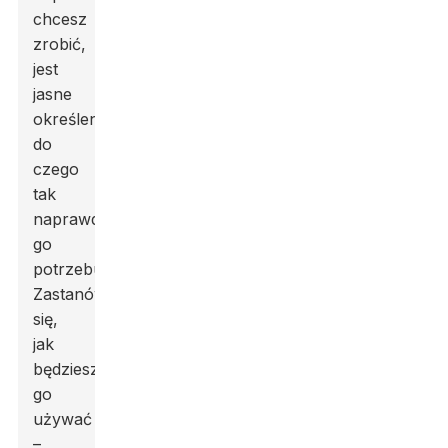
chcesz
zrobić,
jest
jasne
określenie,
do
czego
tak
naprawdę
go
potrzebujesz.
Zastanów
się,
jak
będziesz
go
używać
–