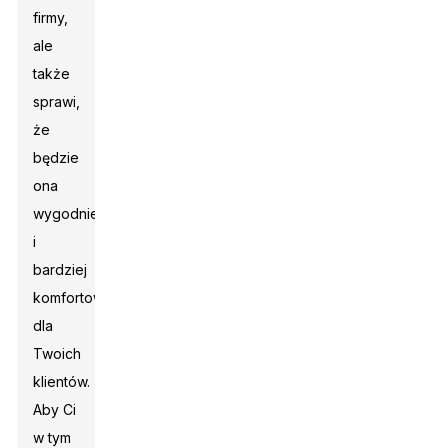
firmy,
ale
także
sprawi,
że
będzie
ona
wygodniejsza
i
bardziej
komfortowa
dla
Twoich
klientów.
Aby Ci
w tym