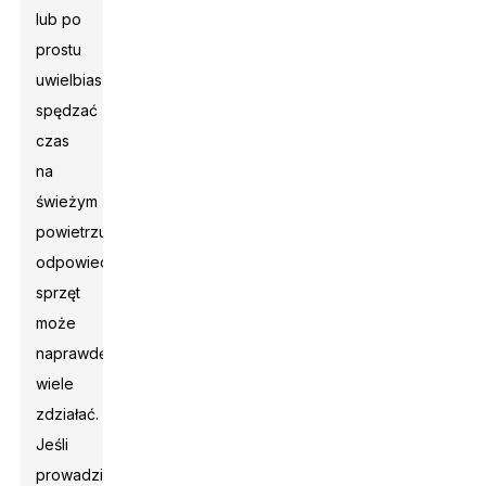
lub po
prostu
uwielbiasz
spędzać
czas
na
świeżym
powietrzu,
odpowiedni
sprzęt
może
naprawdę
wiele
zdziałać.
Jeśli
prowadzisz