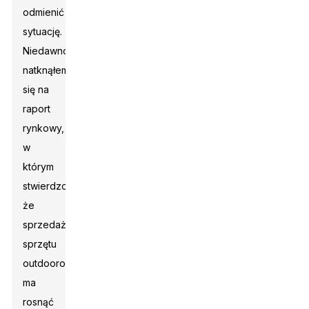
odmienić
sytuację.
Niedawno
natknąłem
się na
raport
rynkowy,
w
którym
stwierdzono,
że
sprzedaż
sprzętu
outdoorowego
ma
rosnąć