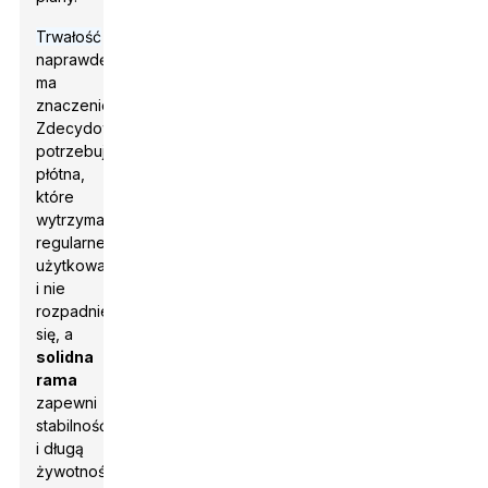
Trwałość
naprawdę
ma
znaczenie.
Zdecydowanie
potrzebujesz
płótna,
które
wytrzyma
regularne
użytkowanie
i nie
rozpadnie
się, a
solidna
rama
zapewni
stabilność
i długą
żywotność.