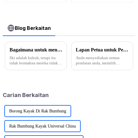
Tunggal
Blog Berkaitan
Bagaimana untuk mengekalkan ski dengan berkesan?
Lapan Petua untuk Perjalanan Perkhemahan Hujan yang Hebat
Ski adalah kukuh, tetapi itu
Anda menyediakan semua
tidak bermakna mereka tidak
peralatan anda, memilih
memerlukan penyelenggaraan.
destinasi anda, dan akhirnya
Penyelenggaraan yang kerap
memujuk rakan anda untuk
boleh meningkatkan prestasi
pergi berkhemah bersama anda.
ski, memanjangkan hayat
Bagaimanapun, ramalan cuaca
perkhidmatan ski, tetapi juga
memberitahu anda akan hujan
Carian Berkaitan
mengekalkan imej yang baik...
pada hujung minggu. Semasa
berat...
Borong Kayak Di Rak Bumbung
Rak Bumbung Kayak Universal China