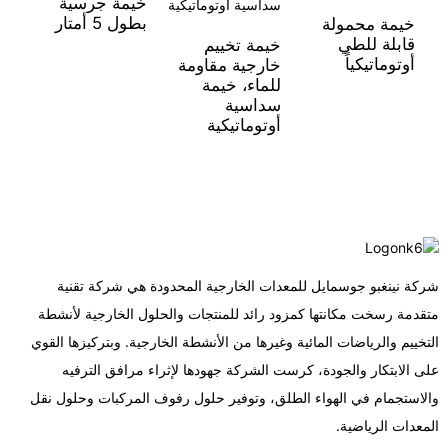
خيمة جرسية
يو
بطول 5 أمتار
خيمة محمولة
قابلة للطي
خيمة تخييم
أوتوماتيكياً
خارجية مقاومة
للماء، خيمة
سداسية
أوتوماتيكية
شركة نينغبو جوسمايل للمعدات الخارجية المحدودة هي شركة تقنية
متقدمة رسخت مكانتها كمزود رائد للمنتجات والحلول الخارجية لأنشطة
التخييم والرياضات المائية وغيرها من الأنشطة الخارجية. وبتركيزها القوي
على الابتكار والجودة، كرست الشركة جهودها لإثراء مرافق الترفيه
والاستجمام في الهواء الطلق، وتوفير حلول رفوف المركبات وحلول نقل
المعدات الرياضية.