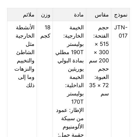
نموذج
مقاس
مادة
وزن
ملائم
JTN-
حجم
الخيمة
18
الأنشطة
017
الفتحة:
الخارجية:
كجم
الخارجية
515 ×
بوليستر
مثل
300 ×
190T مطلي
الشاطئ
200 سم
بمادة البولي
والتخييم
حجم
يوريثين
والنزهات
العبوة:
الخيمة
وما إلى
72 × 35
الداخلية:
ذلك
سم
بوليستر
170T
الإطار: عمود
من سبيكة
الألومنيوم
حقيبة حمل: