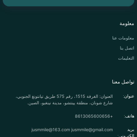
معلومة
معلومات عنا
اتصل بنا
التعليمات
تواصل معنا
العنوان: الغرفة 1515، رقم 575 طريق تيانتونغ الجنوبي،
عنوان:
شارع شونان، منطقة يينتشو، مدينة نينغبو، الصين.
+8613065600656
هاتف:
jusmmile@163.com
jusmmile@gmail.com
بريد
إلكتروني: