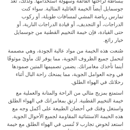
ببساطة لراحتها الفائقة وسهولة استخدامها. ولذلك، تُعدّ
جوسمايل أيضاً الخيمة العائلية المثالية. سواء كنت
تمارس رياضة المشي لمسافات طويلة، أو ركوب
الدراجات، أو التجديف، أو قيادة الدراجات النارية، أو
حتى القيادة، فإن خيمة التخييم القطنية من جوسمايل
خيار رائع.
صُنعت هذه الخيمة من مواد عالية الجودة، وهي مصممة
لتحمل جميع الظروف الجوية، مما يوفر لك مأوىً موثوقًا
أينما تأخذك مغامراتك. يضمن تصميمها المتين صمودها
في وجه العوامل الجوية، مما يمنحك راحة البال أثناء
رحلاتك في الهواء الطلق.
استمتع بمزيج مثالي من الراحة والمتانة والعملية مع
خيمة التخييم القطنية. ارتقِ بمغامراتك في الهواء الطلق
واستغل وقتك في أحضان الطبيعة على أكمل وجه مع
هذه الخيمة الاستثنائية المقاومة لجميع الأحوال الجوية.
استعد لخوض تجارب لا تُنسى في الهواء الطلق مع خيمة