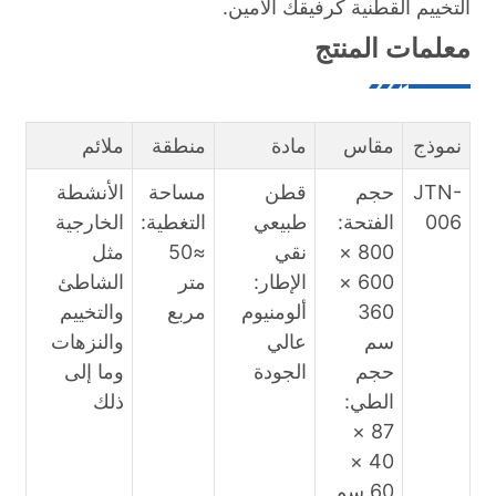
التخييم القطنية كرفيقك الأمين.
معلمات المنتج
نموذج
مقاس
مادة
منطقة
ملائم
JTN-
حجم
قطن
مساحة
الأنشطة
006
الفتحة:
طبيعي
التغطية:
الخارجية
800 ×
نقي
≈50
مثل
600 ×
الإطار:
متر
الشاطئ
360
ألومنيوم
مربع
والتخييم
سم
عالي
والنزهات
حجم
الجودة
وما إلى
الطي:
ذلك
87 ×
40 ×
60 سم