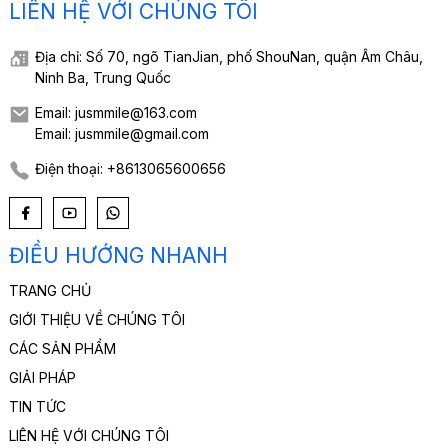
LIÊN HỆ VỚI CHÚNG TÔI
Địa chỉ: Số 70, ngõ TianJian, phố ShouNan, quận Âm Châu,
Ninh Ba, Trung Quốc
Email: jusmmile@163.com
Email: jusmmile@gmail.com
Điện thoại: +8613065600656
ĐIỀU HƯỚNG NHANH
TRANG CHỦ
GIỚI THIỆU VỀ CHÚNG TÔI
CÁC SẢN PHẨM
GIẢI PHÁP
TIN TỨC
LIÊN HỆ VỚI CHÚNG TÔI