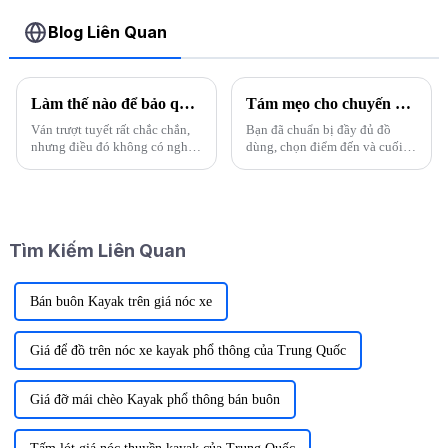
Blog Liên Quan
Làm thế nào để bảo quản ván trượt hiệu quả?
Tám mẹo cho chuyến cắm trại tuyệt vời trong mưa
Ván trượt tuyết rất chắc chắn,
Bạn đã chuẩn bị đầy đủ đồ
nhưng điều đó không có nghĩa
dùng, chọn điểm đến và cuối
là chúng không cần bảo dưỡng.
cùng thuyết phục bạn bè đi
Việc bảo dưỡng thường xuyên
cắm trại cùng. Tuy nhiên, dự
có thể cải thiện hiệu suất của
báo thời tiết cho biết trời sẽ
ván trượt, kéo dài tuổi thọ của
mưa vào cuối tuần. Trong thời
ván trượt, đồng thời giữ được
tiết mưa lớn ...
Tìm Kiếm Liên Quan
hình ảnh tốt về...
Bán buôn Kayak trên giá nóc xe
Giá để đồ trên nóc xe kayak phổ thông của Trung Quốc
Giá đỡ mái chèo Kayak phổ thông bán buôn