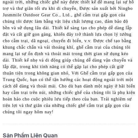
ngoài trời, những chiếc ghế này được thiết kế để mang lại sự hỗ
trợ và thư giãn tối ưu khi di chuyển, Được sản xuất bởi Ningbo
Jusmmile Outdoor Gear Co., Ltd., ghế cắm trại gấp gọn của
chúng tôi được làm bằng vật liệu chất lượng cao, đảm bảo độ
bền và sử dụng lâu dài. Thiết kế sáng tạo cho phép dễ dàng lắp
đặt và cất giữ gọn gàng, khiến đây trở thành lựa chọn lý tưởng
cho cắm trại, dã ngoại, chuyến đi biển, v.v. Được chế tạo bằng
khung chắc chắn và vải thoáng khí, ghế cắm trại của chúng tôi
mang lại sự ổn định và thoải mái trong thời gian sử dụng kéo
dài. Thiết kế nhẹ và di động giúp chúng dễ dàng vận chuyển và
lắp đặt, trong khi tính năng có thể gập lại cho phép cất giữ
thuận tiện trong không gian nhỏ, Với Ghế cắm trại gấp gọn của
Trung Quốc, bạn có thể tận hưởng các hoạt động ngoài trời một
cách dễ dàng và thoải mái. Cho dù bạn dành một ngày ở bãi biển
hay cắm trại trên núi, những chiếc ghế của chúng tôi là phụ kiện
hoàn hảo cho cuộc phiêu lưu tiếp theo của bạn. Trải nghiệm sự
tiện lợi và thư giãn của những chiếc ghế cắm trại gấp gọn của
chúng tôi ngay hôm nay!
Sản Phẩm Liên Quan