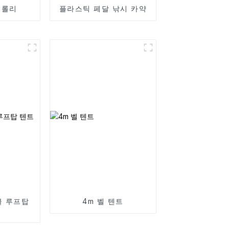
트롤리
플라스틱 페달 낚시 카약
글 루프탑
4m 벨 텐트