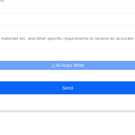
AI Helps Write
Send