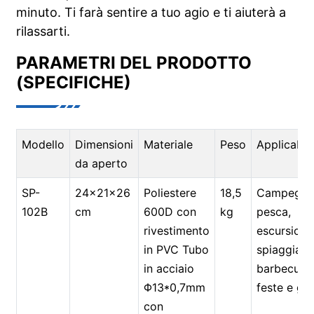
minuto. Ti farà sentire a tuo agio e ti aiuterà a
rilassarti.
PARAMETRI DEL PRODOTTO
(SPECIFICHE)
Modello
Dimensioni
Materiale
Peso
Applicabil
da aperto
SP-
24x21x26
Poliestere
18,5
Campeggi
102B
cm
600D con
kg
pesca,
rivestimento
escursioni
in PVC Tubo
spiaggia,
in acciaio
barbecue,
Φ13*0,7mm
feste e git
con