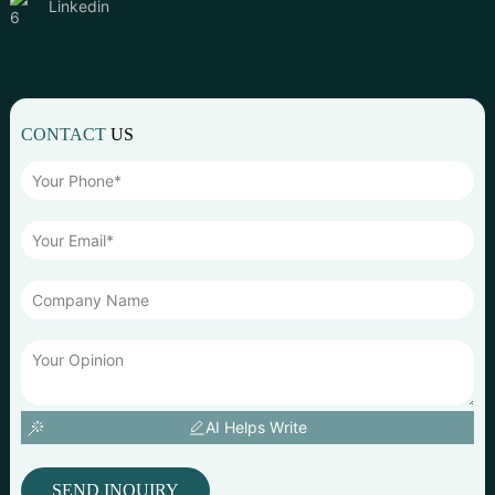
Linkedin
CONTACT
US
AI Helps Write
SEND INQUIRY