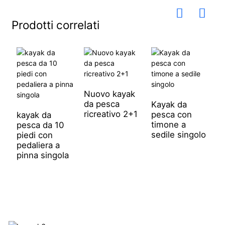
Prodotti correlati
Nuovo kayak
da pesca
Kayak da
ricreativo 2+1
pesca con
kayak da
K
timone a
pesca da 10
p
sedile singolo
piedi con
p
pedaliera a
p
pinna singola
a
p