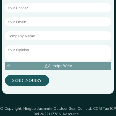
AI Helps Write
SEND INQUIRY
© Copyright: Ningbo Jusmmile Outdoor Gear Co., Ltd. COM Yue ICP
Bei 2022117786
Resource