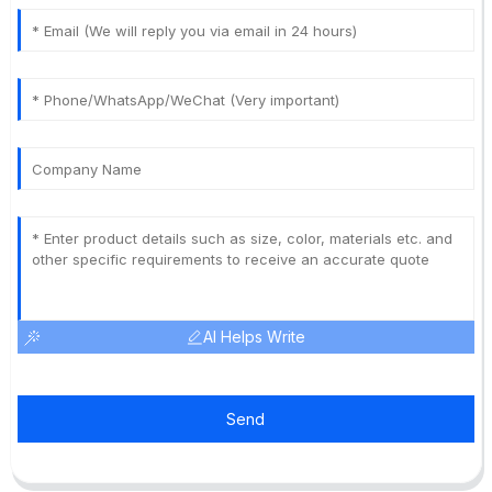
AI Helps Write
Send