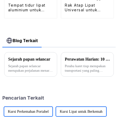
Tempat tidur lipat
Rak Atap Lipat
aluminium untuk
Universal untuk
berkemah
Berkemah Tunggal
Blog Terkait
Sejarah papan selancar
Perawatan Harian: 10 tips teratas untuk merawat kayak tiup Anda
Sejarah papan selancar
Perahu karet tiup merupakan
merupakan perjalanan menarik
transportasi yang paling
yang mencakup berabad-abad
populer bagi para petani -
dan lintas benua. Dari akar
perahu ini cukup mudah
Polinesia kuno hingga inovasi
dirawat dan dapat diturunkan
masa kini, evolusi papan
atau disimpan di dek selama
selancar merupakan bukti
perjalanan jarak jauh. Akan
Pencarian Terkait
kehebatannya...
tetapi, ...
Kursi Perkemahan Portabel
Kursi Lipat untuk Berkemah