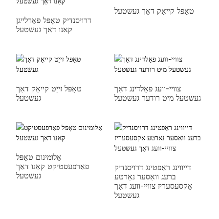
טאָפּל קייאַק דאַך געשטעל
דרויסנדיק טאָפּל פאַרלייגן
קאַנו דאַך געשטעל
צוויי-וועג פאָלדינג דאַך
טאָפּל זייַט קייאַק דאַך
געשטעל מיט רודער געשטעל
געשטעל
אַלומינום טאָפּל
פאַרפעסטיקט קאַנו דאַך
דייווינג ראַפטינג דרויסנדיק
געשטעל
ברעג וואַסער נאַרטע
אַקסעסעריז צוויי-וועג דאַך
געשטעל