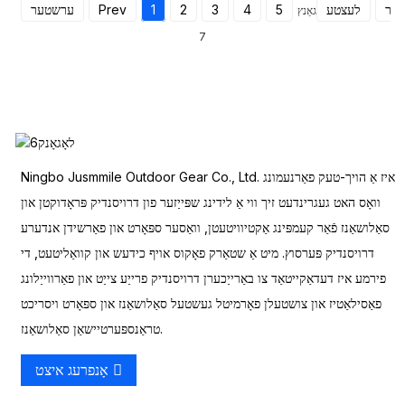
ַטער
לעצטע
5
4
3
2
1
Prev
ערשטער
גאַנץ
7
Ningbo Jusmmile Outdoor Gear Co., Ltd. איז אַ הויך-טעק פאַרנעמונג
וואָס האט געגרינדעט זיך ווי אַ לידינג שפּייַזער פון דרויסנדיק פּראָדוקטן און
סאַלושאַנז פֿאַר קעמפּינג אַקטיוויטעטן, וואַסער ספּאָרט און פאַרשידן אנדערע
דרויסנדיק פּערסוץ. מיט אַ שטאַרק פאָקוס אויף כידעש און קוואַליטעט, די
פירמע איז דעדאַקייטאַד צו באַרייַכערן דרויסנדיק פרייַע צייַט און פאַרווייַלונג
פאַסילאַטיז און צושטעלן פאָרמיטל געשטעל סאַלושאַנז און ספּאָרט ויסריכט
טראַנספּערטיישאַן סאַלושאַנז.
אָנפרעג איצט