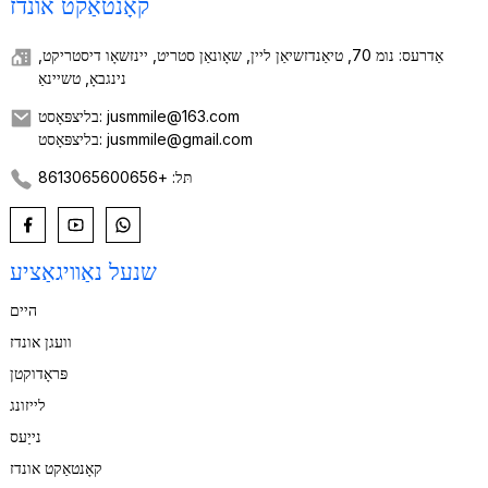
קאָנטאַקט אונדז
אַדרעס: נומ 70, טיאַנדזשיאַן ליין, שאָונאַן סטריט, יינזשאָו דיסטריקט,
נינגבאָ, טשיינאַ
בליצפּאָסט: jusmmile@163.com
בליצפּאָסט: jusmmile@gmail.com
תּל: +8613065600656
שנעל נאַוויגאַציע
היים
וועגן אונדז
פּראָדוקטן
לייזונג
נייַעס
קאָנטאַקט אונדז