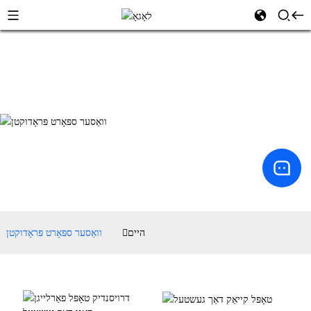
היים
וואַסער ספּאָרט פּראָדוקטן