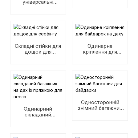
веслування
універсальні
складні багажники
для даху
Складні стійки для
Одинарне
дощок для
кріплення для
серфінгу
байдарок на даху
Односторонній
знімний багажник
Одинарний
для байдарки
складаний
багажник на дах із
пряжкою для весла