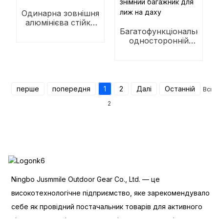
Одинарна зовнішня
алюмінієва стійка
Багатофункціональний
для сноуборду
односторонній
знімний багажник
для лиж на даху
перше
попередня
1
2
Далі
Останній
Всьо
2
Ningbo Jusmmile Outdoor Gear Co., Ltd. — це
високотехнологічне підприємство, яке зарекомендувало
себе як провідний постачальник товарів для активного