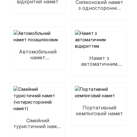
відкритий намет
Силіконовий намет
з одностороннім
покриттям
Автомобільний
намет
Намет з
позашляховик
автоматичним
відкриттям
Портативний
кемпінговий намет
Сімейний
туристичний намет
(чотиристоронній