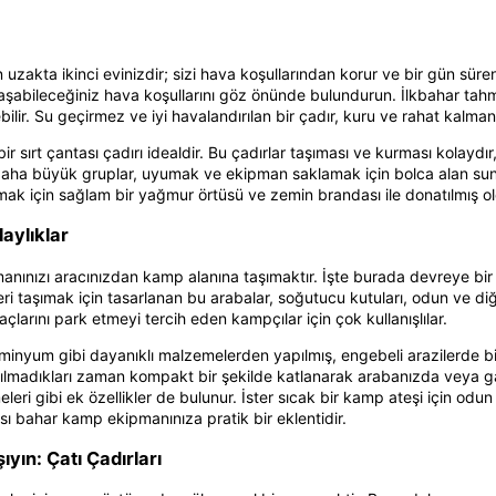
 uzakta ikinci evinizdir; sizi hava koşullarından korur ve bir gün süre
laşabileceğiniz hava koşullarını göz önünde bulundurun. İlkbahar tahm
r. Su geçirmez ve iyi havalandırılan bir çadır, kuru ve rahat kalmanız 
ir sırt çantası çadırı idealdir. Bu çadırlar taşıması ve kurması kolayd
daha büyük gruplar, uyumak ve ekipman saklamak için bolca alan sunan g
mak için sağlam bir yağmur örtüsü ve zemin brandası ile donatılmış 
aylıklar
nınızı aracınızdan kamp alanına taşımaktır. İşte burada devreye bir
ri taşımak için tasarlanan bu arabalar, soğutucu kutuları, odun ve diğe
larını park etmeyi tercih eden kampçılar için çok kullanışlılar.
lüminyum gibi dayanıklı malzemelerden yapılmış, engebeli arazilerde 
anılmadıkları zaman kompakt bir şekilde katlanarak arabanızda veya ga
leri gibi ek özellikler de bulunur. İster sıcak bir kamp ateşi için odun
sı bahar kamp ekipmanınıza pratik bir eklentidir.
yın: Çatı Çadırları