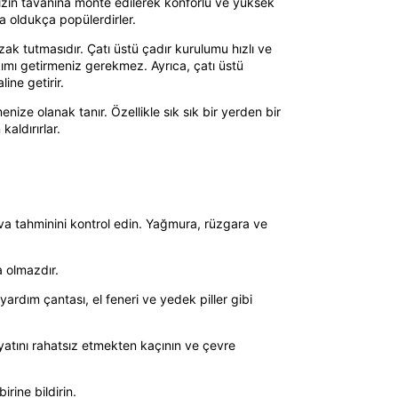
nızın tavanına monte edilerek konforlu ve yüksek
a oldukça popülerdirler.
ak tutmasıdır. Çatı üstü çadır kurulumu hızlı ve
ımı getirmeniz gerekmez. Ayrıca, çatı üstü
ine getirir.
nize olanak tanır. Özellikle sık sık bir yerden bir
aldırırlar.
va tahminini kontrol edin. Yağmura, rüzgara ve
a olmazdır.
yardım çantası, el feneri ve yedek piller gibi
yatını rahatsız etmekten kaçının ve çevre
rine bildirin.