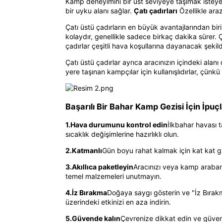
Kamp deneyimini bir üst seviyeye taşımak isteyen
bir uyku alanı sağlar.
Çatı çadırları
Özellikle ara
Çatı üstü çadırların en büyük avantajlarından bi
kolaydır, genellikle sadece birkaç dakika sürer.
çadırlar çeşitli hava koşullarına dayanacak şekilde
Çatı üstü çadırlar ayrıca aracınızın içindeki alan
yere taşınan kampçılar için kullanışlıdırlar, çünk
Başarılı Bir Bahar Kamp Gezisi İçin İpuçl
1.
Hava durumunu kontrol edin
İlkbahar havası 
sıcaklık değişimlerine hazırlıklı olun.
2.
Katmanlı
Gün boyu rahat kalmak için kat kat giy
3.
Akıllıca paketleyin
Aracınızı veya kamp arabanız
temel malzemeleri unutmayın.
4.
İz Bırakma
Doğaya saygı gösterin ve "İz Bırakm
üzerindeki etkinizi en aza indirin.
5.
Güvende kalın
Çevrenize dikkat edin ve güvenliğ