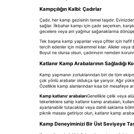
Kampçılığın Kalbi: Çadırlar
Çadır, her kamp gezisinin temel taşıdır. Evinizden
sağlar. İlkbahar kampı için çadır seçerken, karşı
gecelere veya ani yağmur sağanaklarına dönüşebili
Tek başına kamp yapanlar veya çiftler için hafif b
tercih edenler için mükemmel kılar. Aileler veya 
Boyut ne olursa olsun, çadırınızın nemden korun
Katlanır Kamp Arabalarının Sağladığı Kol
Kamp yapmanın zorluklarından biri de tüm ekipma
çok yönlü arabalar oldukça işe yarıyor. Ağır yükle
Özellikle kamp alanlarından kısa bir mesafeye araç
Kamp katlanır arabaları
Genellikle çelik veya a
tekerleklere sahip katlanır kamp arabaları, kull
ayarlanabilir tutacaklar veya dahili saklama bölme
piknik masası getiriyor olun, katlanır kamp araba
Kamp Deneyiminizi Bir Üst Seviyeye Taşı