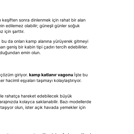
n keşiften sonra dinlenmek için rahat bir alan
in edilemez olabilir; güneşli günler soğuk
için şarttır.
ır, bu da onları kamp alanına yürüyerek gitmeyi
eniş bir kabin tipi çadırı tercih edebilirler.
olduğundan emin olun.
 çözüm giriyor.
kamp katlanır vagonu
İşte bu
r hacimli eşyaları taşımayı kolaylaştırıyor.
bile rahatça hareket edebilecek büyük
rajınızda kolayca saklanabilir. Bazı modellerde
 taşıyor olun, ister açık havada yemekler için