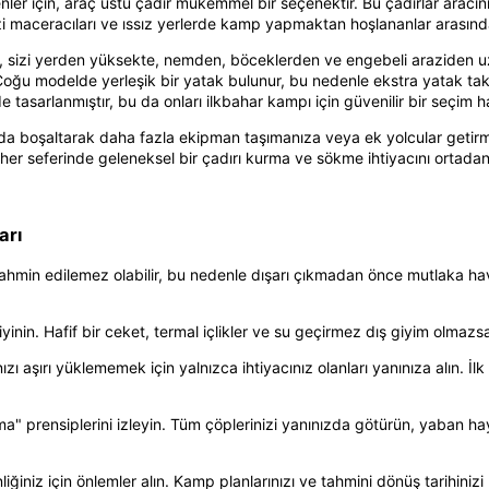
ler için, araç üstü çadır mükemmel bir seçenektir. Bu çadırlar aracı
zi maceracıları ve ıssız yerlerde kamp yapmaktan hoşlananlar arasınd
ri, sizi yerden yüksekte, nemden, böceklerden ve engebeli araziden uz
 Çoğu modelde yerleşik bir yatak bulunur, bu nedenle ekstra yatak tak
 tasarlanmıştır, bu da onları ilkbahar kampı için güvenilir bir seçim hal
ı da boşaltarak daha fazla ekipman taşımanıza veya ek yolcular getirme
ü her seferinde geleneksel bir çadırı kurma ve sökme ihtiyacını ortadan k
arı
tahmin edilemez olabilir, bu nedenle dışarı çıkmadan önce mutlaka ha
inin. Hafif bir ceket, termal içlikler ve su geçirmez dış giyim olmazs
ı aşırı yüklememek için yalnızca ihtiyacınız olanları yanınıza alın. İlk 
a" prensiplerini izleyin. Tüm çöplerinizi yanınızda götürün, yaban ha
iniz için önlemler alın. Kamp planlarınızı ve tahmini dönüş tarihinizi bi