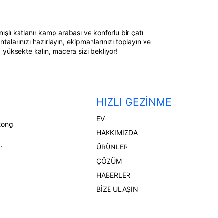
ışlı katlanır kamp arabası ve konforlu bir çatı
talarınızı hazırlayın, ekipmanlarınızı toplayın ve
a yüksekte kalın, macera sizi bekliyor!
HIZLI GEZINME
EV
tong
HAKKIMIZDA
.
ÜRÜNLER
ÇÖZÜM
HABERLER
BIZE ULAŞIN