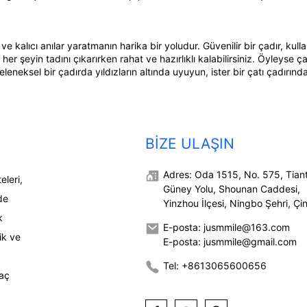
kalıcı anılar yaratmanın harika bir yoludur. Güvenilir bir çadır, kullan
r şeyin tadını çıkarırken rahat ve hazırlıklı kalabilirsiniz. Öyleyse çan
eneksel bir çadırda yıldızların altında uyuyun, ister bir çatı çadırınd
BIZE ULAŞIN
Adres: Oda 1515, No. 575, Tian
leri,
Güney Yolu, Shounan Caddesi,
de
Yinzhou İlçesi, Ningbo Şehri, Çin
k
E-posta: jusmmile@163.com
ik ve
E-posta: jusmmile@gmail.com
Tel: +8613065600656
raç