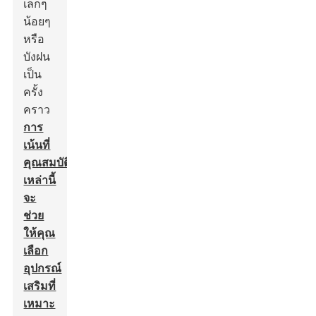
เล็กๆ
น้อยๆ
หรือ
บังฝน
เป็น
ครั้ง
คราว
การ
เน้นที่
คุณสมบัติ
เหล่านี้
จะ
ช่วย
ให้คุณ
เลือก
อุปกรณ์
เสริมที่
เหมาะ