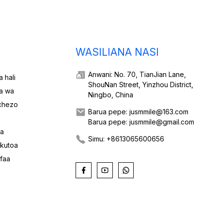
WASILIANA NASI
Anwani: No. 70, TianJian Lane,
 hali
ShouNan Street, Yinzhou District,
za wa
Ningbo, China
ichezo
Barua pepe: jusmmile@163.com
Barua pepe: jusmmile@gmail.com
ea
Simu: +8613065600656
 kutoa
ifaa