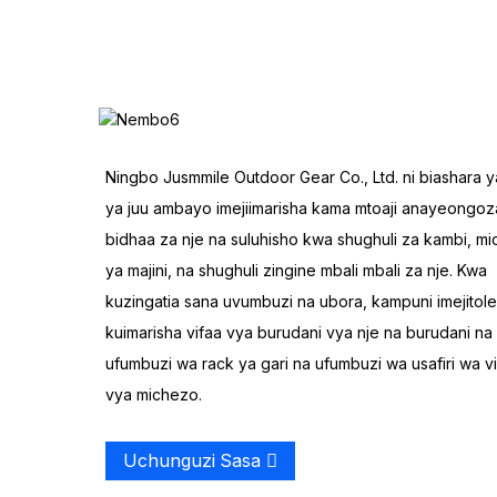
wa Pedal
SUP ikisafiri baharini
Hema Nne za Familia ya
Ningbo Jusmmile Outdoor Gear Co., Ltd. ni biashara ya
Tunnel
ya juu ambayo imejiimarisha kama mtoaji anayeongo
bidhaa za nje na suluhisho kwa shughuli za kambi, m
Wagon ya Huduma ya
ya majini, na shughuli zingine mbali mbali za nje. Kwa
Nje
kuzingatia sana uvumbuzi na ubora, kampuni imejitol
kuimarisha vifaa vya burudani vya nje na burudani na
Mtumbwi wa Uvuvi
ufumbuzi wa rack ya gari na ufumbuzi wa usafiri wa v
Mmoja wa Plastiki wa Nje
vya michezo.
Sanjari na Kayak ya
Burudani ya Kupiga
Uchunguzi Sasa
Makasia