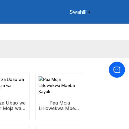
Swahili
za Ubao wa
Paa Moja
er Moja wa
Lililowekwa Mbeba
ukunja
Kayak