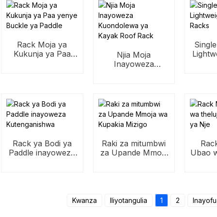
Rack Moja ya
Singl
Kukunja ya Paa
Lightw
Njia Moja
yenye Buckle ya
Inayoweza
Paddle
Kuondolewa ya
Kayak Roof Rack
Rack ya Bodi ya
Raki za mitumbwi
Rac
Paddle inayoweza
za Upande Mmoja
Ubao w
Kutenganishwa
wa Kupakia Mizigo
Alum
Kwanza
Iliyotangulia
1
2
Inayofu