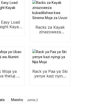
e Easy Load
eight Kayak
Racks za Kayak
Racks
zinazoweza
kubadilishwa kwa
Sinema Moja za
Uvuvi
k Moja ya
Rack ya Paa ya Ski
a theluji wa
yenye kazi nyingi
ini ya Nje
ya Njia Moja
ata
Mwisho
Jumla 2