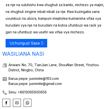
za nje na suluhisho kwa shughuli za kambi, michezo ya majini,
na shughuli zingine mbali mbali za nje. Kwa kuzingatia sana
uvumbuzi na ubora, kampuni imejitolea kuimarisha vifaa vya
burudani vya nje na burudani na kutoa ufumbuzi wa rack ya
gari na ufumbuzi wa usafiri wa vifaa vya michezo.
Uchunguzi Sasa
WASILIANA NASI
Anwani: No. 70, TianJian Lane, ShouNan Street, Yinzhou
District, Ningbo, China
Barua pepe: jusmmile@163.com
Barua pepe: jusmmile@gmail.com
Simu: +8613065600656