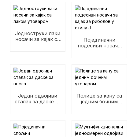
Једноструки лаки
носачи за кајак са
Појединачни
лаком утоваром
подесиви носачи
за кајак за риболов
у стилу Ј
Један одвојиви
Полице за кану са
сталак за даске за
једним бочним
весла
утоваром