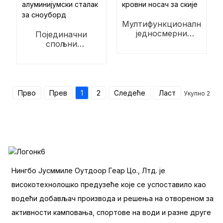
Мултифункционални
једносмерни
Појединачни
одвојиви кровни
спољни
носач за скије
алуминијумски
сталак за сноуборд
Прво
Прев
1
2
Следеће
Ласт
Укупно 2
Нингбо Јусммиле Оутдоор Геар Цо., Лтд. је
високотехнолошко предузеће које се успоставило као
водећи добављач производа и решења на отвореном за
активности камповања, спортове на води и разне друге