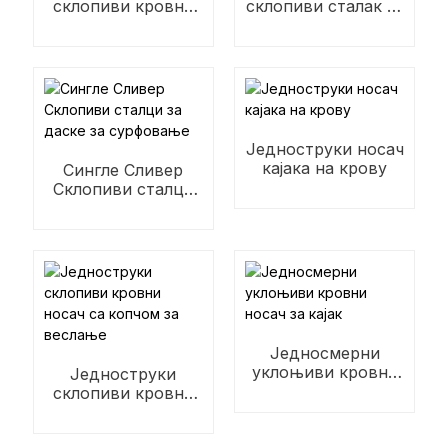
склопиви кровни
склопиви сталак за
носачи за један
даске за веслање
камп
Једноструки носач
кајака на крову
Сингле Сливер
Склопиви сталци
за даске за
сурфовање
Једносмерни
уклоњиви кровни
Једноструки
носач за кајак
склопиви кровни
носач са копчом за
веслање