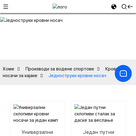
Хоме
Производи за водене спортове
Кровни
носачи за кајаке
Једноструки кровни носач
Универзални
Један путни