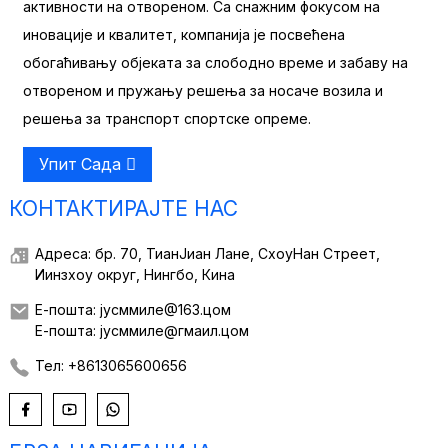
активности на отвореном. Са снажним фокусом на
иновације и квалитет, компанија је посвећена
обогаћивању објеката за слободно време и забаву на
отвореном и пружању решења за носаче возила и
решења за транспорт спортске опреме.
Упит Сада
КОНТАКТИРАЈТЕ НАС
Адреса: бр. 70, ТианЈиан Лане, СхоуНан Стреет,
Иинзхоу округ, Нингбо, Кина
Е-пошта: јусммиле@163.цом
Е-пошта: јусммиле@гмаил.цом
Тел: +8613065600656