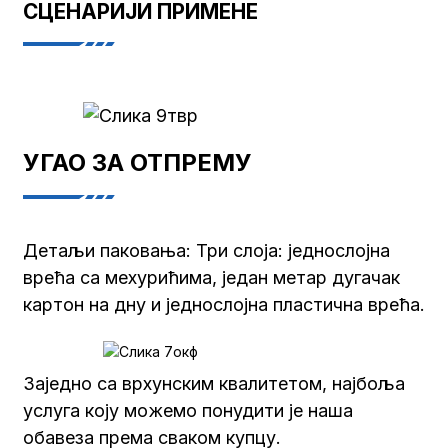
СЦЕНАРИЈИ ПРИМЕНЕ
УГАО ЗА ОТПРЕМУ
Детаљи паковања: Три слоја: једнослојна
врећа са мехурићима, један метар дугачак
картон на дну и једнослојна пластична врећа.
Заједно са врхунским квалитетом, најбоља
услуга коју можемо понудити је наша
обавеза према сваком купцу.