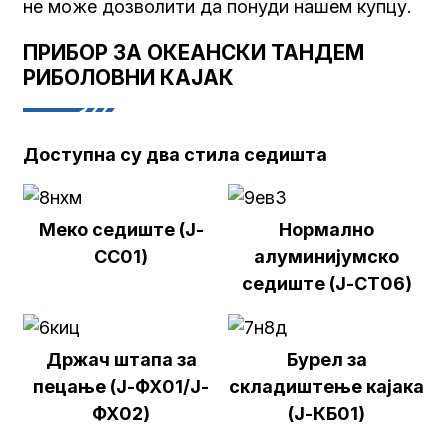
не може дозволити да понуди нашем купцу.
ПРИБОР ЗА ОКЕАНСКИ ТАНДЕМ
РИБОЛОВНИ КАЈАК
Доступна су два стила седишта
Меко седиште (Ј-
Нормално
СС01)
алуминијумско
седиште (Ј-СТ06)
Држач штапа за
Бурел за
пецање (Ј-ФХ01/Ј-
складиштење кајака
ФХ02)
(Ј-КБ01)