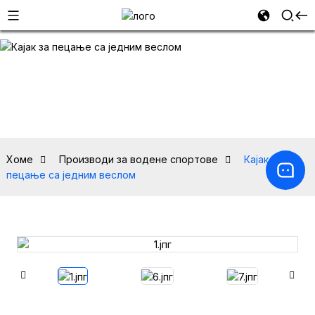
Хоме
Производи за водене спортове
Кајак за
пецање са једним веслом