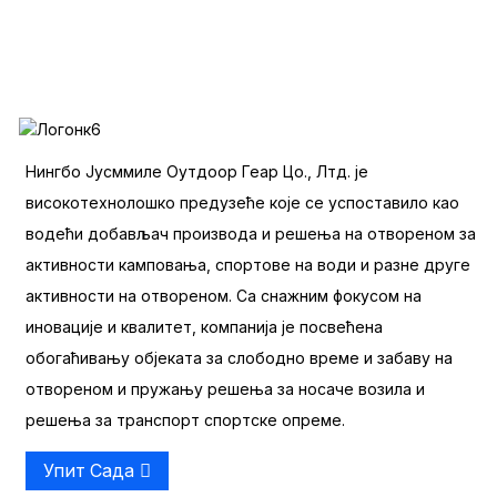
Нингбо Јусммиле Оутдоор Геар Цо., Лтд. је
високотехнолошко предузеће које се успоставило као
водећи добављач производа и решења на отвореном за
активности камповања, спортове на води и разне друге
активности на отвореном. Са снажним фокусом на
иновације и квалитет, компанија је посвећена
обогаћивању објеката за слободно време и забаву на
отвореном и пружању решења за носаче возила и
решења за транспорт спортске опреме.
Упит Сада