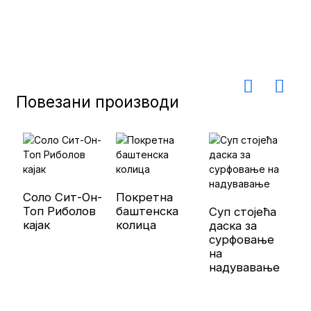
Повезани производи
Соло Сит-Он-
Покретна
Топ Риболов
баштенска
Суп стојећа
кајак
колица
даска за
П
сурфовање
п
на
н
надувавање
с
е
п