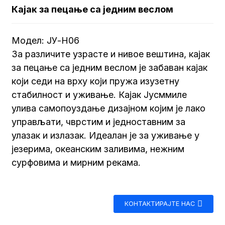
Кајак за пецање са једним веслом
Модел: ЈУ-Н06
За различите узрасте и нивое вештина, кајак
за пецање са једним веслом је забаван кајак
који седи на врху који пружа изузетну
стабилност и уживање. Кајак Јусммиле
улива самопоуздање дизајном којим је лако
управљати, чврстим и једноставним за
улазак и излазак. Идеалан је за уживање у
језерима, океанским заливима, нежним
сурфовима и мирним рекама.
КОНТАКТИРАЈТЕ НАС