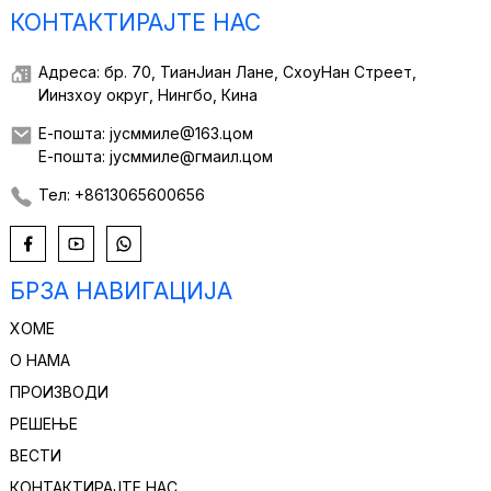
КОНТАКТИРАЈТЕ НАС
Адреса: бр. 70, ТианЈиан Лане, СхоуНан Стреет,
Иинзхоу округ, Нингбо, Кина
Е-пошта: јусммиле@163.цом
Е-пошта: јусммиле@гмаил.цом
Тел: +8613065600656
БРЗА НАВИГАЦИЈА
ХОМЕ
О НАМА
ПРОИЗВОДИ
РЕШЕЊЕ
ВЕСТИ
КОНТАКТИРАЈТЕ НАС