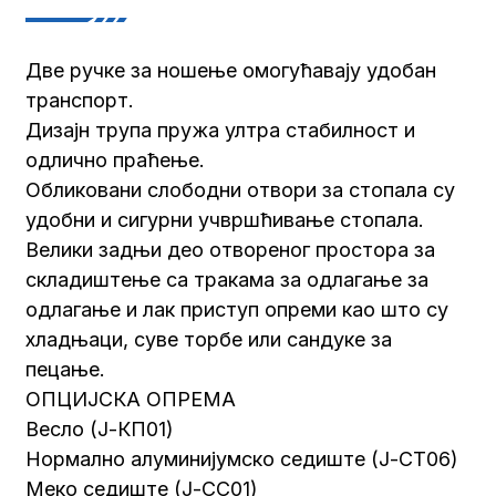
Две ручке за ношење омогућавају удобан
транспорт.
Дизајн трупа пружа ултра стабилност и
одлично праћење.
Обликовани слободни отвори за стопала су
удобни и сигурни учвршћивање стопала.
Велики задњи део отвореног простора за
складиштење са тракама за одлагање за
одлагање и лак приступ опреми као што су
хладњаци, суве торбе или сандуке за
пецање.
ОПЦИЈСКА ОПРЕМА
Весло (Ј-КП01)
Нормално алуминијумско седиште (Ј-СТ06)
Меко седиште (Ј-СС01)