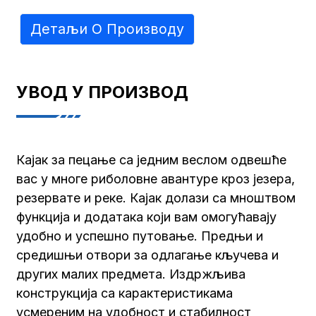
Детаљи О Производу
УВОД У ПРОИЗВОД
Кајак за пецање са једним веслом одвешће
вас у многе риболовне авантуре кроз језера,
резервате и реке. Кајак долази са мноштвом
функција и додатака који вам омогућавају
удобно и успешно путовање. Предњи и
средишњи отвори за одлагање кључева и
других малих предмета. Издржљива
конструкција са карактеристикама
усмереним на удобност и стабилност