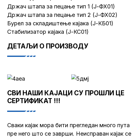
Држач штапа за пецање тип 1 (Ј-ФХ01)
Држач штапа за пецање тип 2 (Ј-ФХ02)
Бурел за складиштење кајака (Ј-КБ01)
Стабилизатор кајака (Ј-КС01)
ДЕТАЉИ О ПРОИЗВОДУ
СВИ НАШИ КАЈАЦИ СУ ПРОШЛИ ЦЕ
СЕРТИФИКАТ !!!
Сваки кајак мора бити прегледан много пута
пре него што се заврши. Неисправан кајак се