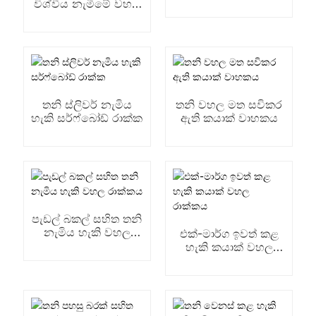
පැඩල්බෝඩ් රාක්කය
විශ්වීය නැමීමේ වහල
රාක්ක
තනි ස්ලිවර් නැමිය
තනි වහල මත සවිකර
හැකි සර්ෆ්බෝඩ් රාක්ක
ඇති කයාක් වාහකය
පැඩල් බකල් සහිත තනි
නැමිය හැකි වහල
එක්-මාර්ග ඉවත් කළ
රාක්කය
හැකි කයාක් වහල
රාක්කය