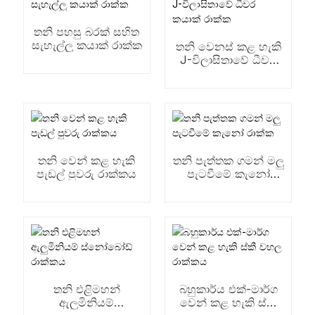
තනි පහසු බරක් සහිත
සැහැල්ලු කයාක් රාක්ක
තනි වෙනස් කළ හැකි
J-විලාසිතාවේ ධීවර
කයාක් රාක්ක
තනි වෙන් කළ හැකි
තනි පැත්තක ගමන් මලු
පැඩල් පුවරු රාක්කය
පැටවීමේ කැනෝ
රාක්ක
තනි එළිමහන්
බහුකාර්ය එක්-මාර්ග
ඇලුමිනියම්
වෙන් කළ හැකි ස්කී