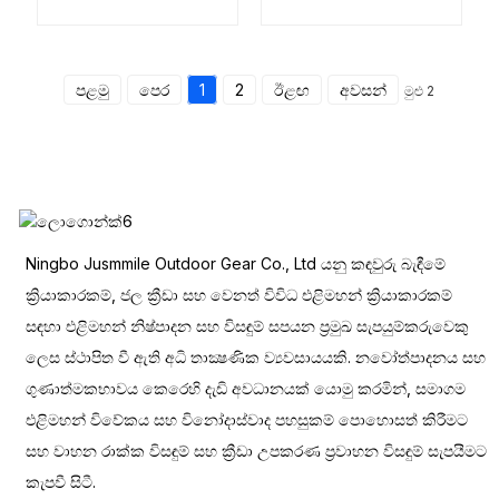
ස්නෝබෝඩ් රාක්කය
වහල රාක්කය
පළමු
පෙර
1
2
ඊළඟ
අවසන්
මුළු 2
Ningbo Jusmmile Outdoor Gear Co., Ltd යනු කඳවුරු බැඳීමේ
ක්‍රියාකාරකම්, ජල ක්‍රීඩා සහ වෙනත් විවිධ එළිමහන් ක්‍රියාකාරකම්
සඳහා එළිමහන් නිෂ්පාදන සහ විසඳුම් සපයන ප්‍රමුඛ සැපයුම්කරුවෙකු
ලෙස ස්ථාපිත වී ඇති අධි තාක්‍ෂණික ව්‍යවසායයකි. නවෝත්පාදනය සහ
ගුණාත්මකභාවය කෙරෙහි දැඩි අවධානයක් යොමු කරමින්, සමාගම
එළිමහන් විවේකය සහ විනෝදාස්වාද පහසුකම් පොහොසත් කිරීමට
සහ වාහන රාක්ක විසඳුම් සහ ක්‍රීඩා උපකරණ ප්‍රවාහන විසඳුම් සැපයීමට
කැපවී සිටී.