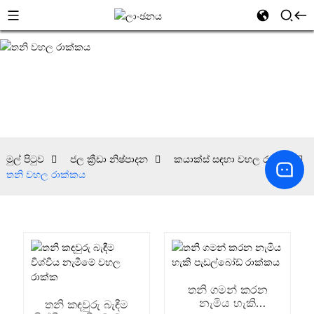
මුල් පිටුව
ජල ක්‍රීඩා නිෂ්පාදන
කයාක්ස් සඳහා වහල රාක්ක
තනි වහල රාක්කය
තනි ගමන් කරන
නැමිය හැකි
තනි කඳවුරු බැඳීම