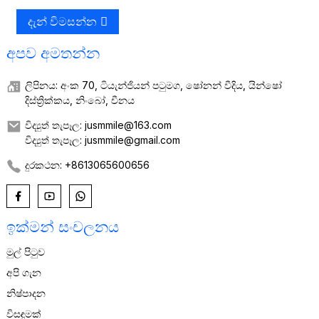
දැන් විමසන්න
අපව අමතන්න
ලිපිනය: අංක 70, ටියැන්ජියන් පටුමග, ෂෝනන් වීදිය, යින්ෂෝ
දිස්ත්‍රික්කය, නිංබෝ, චීනය
විද්‍යුත් තැපෑල: jusmmile@163.com
විද්‍යුත් තැපෑල: jusmmile@gmail.com
දුරකථන: +8613065600656
ඉක්මන් සංචලනය
මුල් පිටුව
අපි ගැන
නිෂ්පාදන
විසඳුමක්