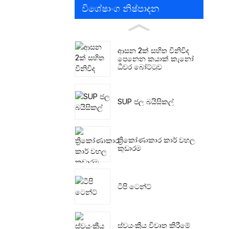
විශේෂාංග නිෂ්පාදන
ආසන 2ක් සහිත විනිවිද
පෙනෙන කයාක් කැනෝ
ධීවර බෝට්ටුව
SUP ජල බයිසිකල්
ත්‍රිකෝණාකාර කාර් වහල
කූඩාරම
ටිපි ටෙන්ට්
ස්වයංක්‍රීය විවෘත කිරීමේ