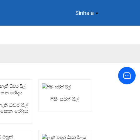
Sinhala
ෆිෂිං සර්ෆ් රීල්
නැති ධීවර රීල්
ැරකෙන රෝදය