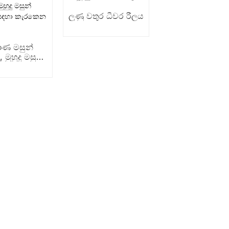
ලුණු වතුර ධීවර රීලය
ාණ මසුන්
 මුහුදු මසුන්
ලීම සඳහා
කෙන රීල්