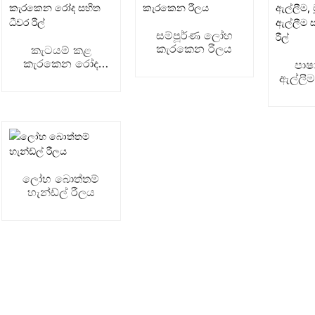
සම්පූර්ණ ලෝහ
කැරකෙන රීලය
කැටයම් කළ
කැරකෙන රෝද
පාෂ
සහිත ධීවර රීල්
ඇල්ලීම,
ඇල්
කැර
ලෝහ බොත්තම්
හැන්ඩ්ල් රීලය