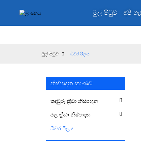
මුල් පිටුව
අපි ග
මුල් පිටුව
ධීවර රීලය
නිෂ්පාදන කාණ්ඩ
කඳවුරු ක්‍රීඩා නිෂ්පාදන
ජල ක්‍රීඩා නිෂ්පාදන
ධීවර රීලය