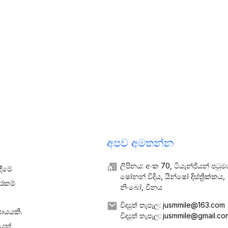
අපව අමතන්න
ලිපිනය: අංක 70, ටියැන්ජියන් පටුම
ඳීමේ
ෂෝනන් වීදිය, යින්ෂෝ දිස්ත්‍රික්කය,
ාරකම්
නිංබෝ, චීනය
විද්‍යුත් තැපෑල: jusmmile@163.com
සායයකි.
විද්‍යුත් තැපෑල: jusmmile@gmail.co
යක්