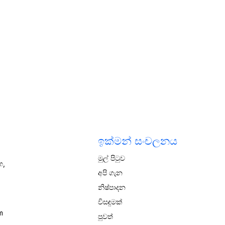
ඉක්මන් සංචලනය
මුල් පිටුව
ග,
අපි ගැන
නිෂ්පාදන
විසඳුමක්
m
පුවත්