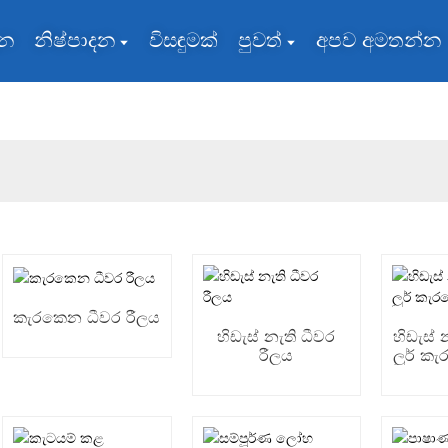
ැන
නිෂ්පාදන
විසඳුමක්
පුවත්
අපව අමතන්න
කැරකෙන ධීවර රීලය
හිඩැස් නැති ධීවර
හිඩැස් 
රීලය
ලුර් ක