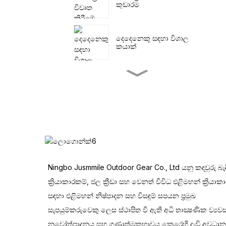
කූඩාරම
දෙදෙනෙකු සඳහා විශාල
කයාක්
කුඩා පැඩල් මසුන් ඇල්ලීමේ
කයාක්
මුහුදේ යාත්‍රා කරන SUP
Ningbo Jusmmile Outdoor Gear Co., Ltd යනු කඳවුරු බැ
උමං හතරේ පවුලේ කූඩාරම
ක්‍රියාකාරකම්, ජල ක්‍රීඩා සහ වෙනත් විවිධ එළිමහන් ක්‍රියාක
සඳහා එළිමහන් නිෂ්පාදන සහ විසඳුම් සපයන ප්‍රමුඛ
එළිමහන් උපයෝගිතා
සැපයුම්කරුවෙකු ලෙස ස්ථාපිත වී ඇති අධි තාක්‍ෂණික ව්‍යව
කරත්තය
නවෝත්පාදනය සහ ගුණාත්මකභාවය කෙරෙහි දැඩි අවධාන