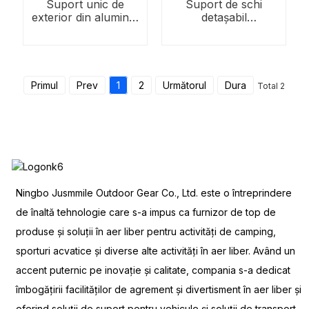
Suport unic de
Suport de schi
exterior din aluminiu
detașabil
pentru snowboard
multifuncțional de pe
acoperiș
Primul
Prev
1
2
Următorul
Dura
Total 2
Ningbo Jusmmile Outdoor Gear Co., Ltd. este o întreprindere
de înaltă tehnologie care s-a impus ca furnizor de top de
produse și soluții în aer liber pentru activități de camping,
sporturi acvatice și diverse alte activități în aer liber. Având un
accent puternic pe inovație și calitate, compania s-a dedicat
îmbogățirii facilităților de agrement și divertisment în aer liber și
oferind soluții de suport pentru vehicule și soluții de transport