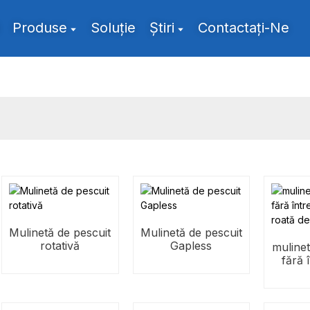
Produse
Soluţie
Ştiri
Contactaţi-Ne
Mulinetă de pescuit
Mulinetă de pescuit
rotativă
Gapless
mulinet
fără 
naluc
î