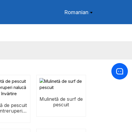
Romanian
Mulinetă de surf de
pescuit
ă de pescuit
întreruperi
ă roată de
nvârtire