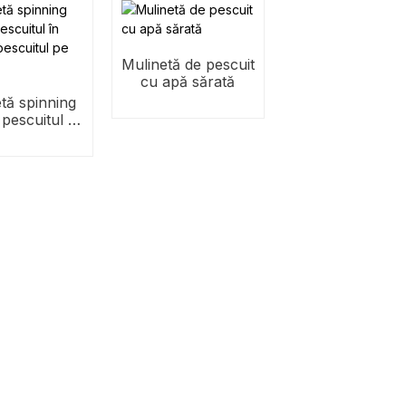
Mulinetă de pescuit
cu apă sărată
tă spinning
pescuitul în
, pescuitul
e mare