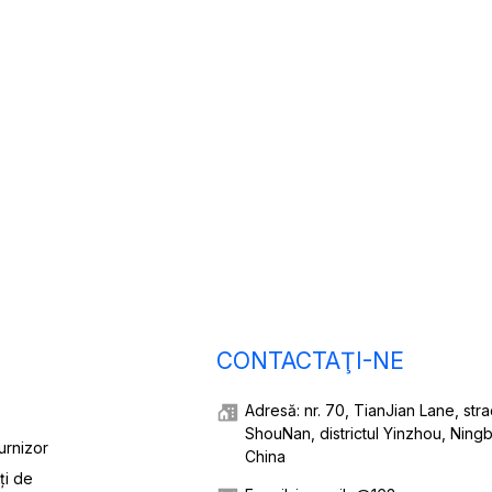
CONTACTAŢI-NE
Adresă: nr. 70, TianJian Lane, str
ShouNan, districtul Yinzhou, Ning
urnizor
China
ți de