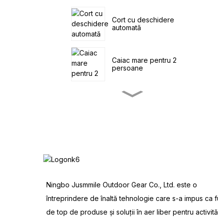
Cort cu deschidere
automată
Caiac mare pentru 2
persoane
Caiac mic de pescuit cu
pedale
Navigație SUP pe mare
Cort de familie cu patru
Ningbo Jusmmile Outdoor Gear Co., Ltd. este o
tuneluri
întreprindere de înaltă tehnologie care s-a impus ca f
de top de produse și soluții în aer liber pentru activită