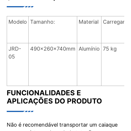
Modelo
Tamanho:
Material
Carregar
d
a
JRD-
490x260x740mm
Alumínio
75 kg
S
05
U
b
d
FUNCIONALIDADES E
APLICAÇÕES DO PRODUTO
Não é recomendável transportar um caiaque