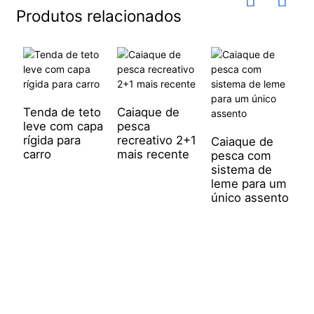
Produtos relacionados
Tenda de teto
Caiaque de
leve com capa
pesca
rígida para
recreativo 2+1
Caiaque de
carro
mais recente
pesca com
S
sistema de
i
leme para um
p
único assento
s
p
b
e