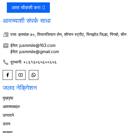
आता चौकशी करा
आमच्याशी संपर्क साधा
पत्ता: क्रमांक ७०, तियानजियान लेन, शौनान स्ट्रीट, यिनझोउ जिल्हा, निंगबो, चीन
ईमेल: jusmmile@163.com
ईमेल: jusmmile@gmail.com
दूरध्वनी: +८६१३०६५६००६५६
जलद नेव्हिगेशन
मुखपृष्ठ
आमच्याबद्दल
उत्पादने
उपाय
बातम्या