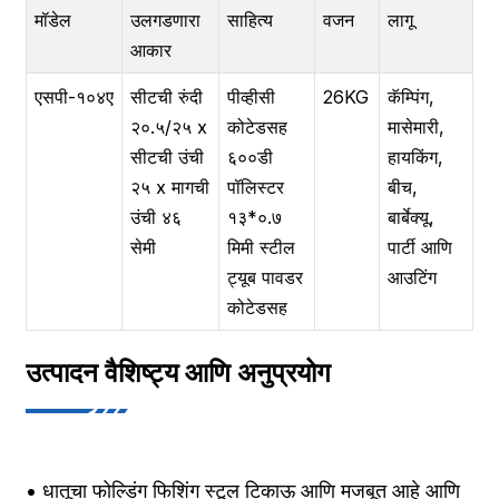
मॉडेल
उलगडणारा
साहित्य
वजन
लागू
आकार
एसपी-१०४ए
सीटची रुंदी
पीव्हीसी
26KG
कॅम्पिंग,
२०.५/२५ x
कोटेडसह
मासेमारी,
सीटची उंची
६००डी
हायकिंग,
२५ x मागची
पॉलिस्टर
बीच,
उंची ४६
१३*०.७
बार्बेक्यू,
सेमी
मिमी स्टील
पार्टी आणि
ट्यूब पावडर
आउटिंग
कोटेडसह
उत्पादन वैशिष्ट्य आणि अनुप्रयोग
• धातूचा फोल्डिंग फिशिंग स्टूल टिकाऊ आणि मजबूत आहे आणि