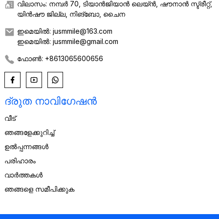
വിലാസം: നമ്പർ 70, ടിയാൻജിയാൻ ലെയ്ൻ, ഷൗനാൻ സ്ട്രീറ്റ്,
യിൻഷൗ ജില്ല, നിങ്ബോ, ചൈന
ഇമെയിൽ: jusmmile@163.com
ഇമെയിൽ: jusmmile@gmail.com
ഫോൺ: +8613065600656
ദ്രുത നാവിഗേഷൻ
വീട്
ഞങ്ങളേക്കുറിച്ച്
ഉൽപ്പന്നങ്ങൾ
പരിഹാരം
വാർത്തകൾ
ഞങ്ങളെ സമീപിക്കുക