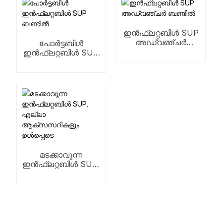
ഇൻഫ്ലറ്റബിൾ SUP
അഡ്വഞ്ചർ
പോർട്ടബിൾ
ബണ്ടിൽ
ഇൻഫ്ലറ്റബിൾ SUP
ബണ്ടിൽ
മടക്കാവുന്ന
ഇൻഫ്ലറ്റബിൾ SUP,
എല്ലാ
ആക്‌സസറികളും
ഉൾപ്പെടെ