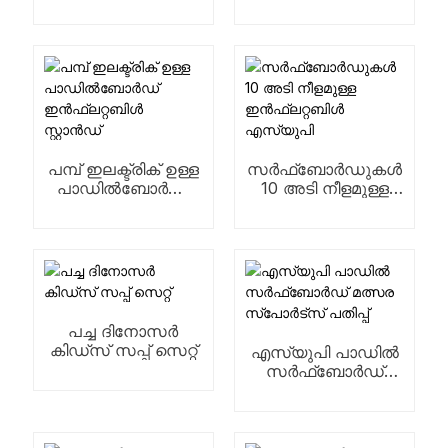
പമ്പ് ഇലക്ട്രിക് ഉള്ള
സർഫ്ബോർഡുകൾ
പാഡിൽബോർഡ്
10 അടി നീളമുള്ള
ഇൻഫ്ലറ്റബിൾ
ഇൻഫ്ലറ്റബിൾ
സ്റ്റാൻഡ്
എസ്‌യുപി
പച്ച ദിനോസർ
കിഡ്‌സ് സപ്പ് സെറ്റ്
എസ്‌യു‌പി പാഡിൽ
സർഫ്‌ബോർഡ്
മത്സര സ്‌പോർട്‌സ്
പതിപ്പ്