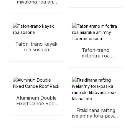
mivalona roa eny
ivelany
Tafon-trano kayak
roa sosona
Tafon-trano
miforitra roa
miaraka amin'ny
fitoeran'entana
Aluminum Double
Fixed Canoe Roof
Rack
Fitsidihana rafting
ivelan'ny tora-pasika
rano ski fitaovana
roa-lalana tafo