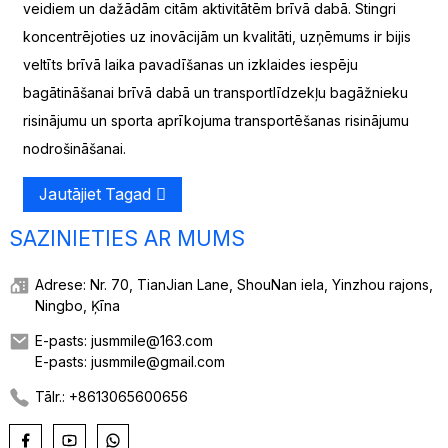
veidiem un dažādām citām aktivitātēm brīvā dabā. Stingri
koncentrējoties uz inovācijām un kvalitāti, uzņēmums ir bijis
veltīts brīvā laika pavadīšanas un izklaides iespēju
bagātināšanai brīvā dabā un transportlīdzekļu bagāžnieku
risinājumu un sporta aprīkojuma transportēšanas risinājumu
nodrošināšanai.
Jautājiet Tagad
SAZINIETIES AR MUMS
Adrese: Nr. 70, TianJian Lane, ShouNan iela, Yinzhou rajons,
Ningbo, Ķīna
E-pasts: jusmmile@163.com
E-pasts: jusmmile@gmail.com
Tālr.: +8613065600656