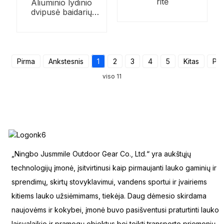
ritė
Aliuminio lydinio
dvipusė baidarių
stogo bagažinė
Pirma
Ankstesnis
1
2
3
4
5
Kitas
Pas
viso 11
„Ningbo Jusmmile Outdoor Gear Co., Ltd.“ yra aukštųjų
technologijų įmonė, įsitvirtinusi kaip pirmaujanti lauko gaminių ir
sprendimų, skirtų stovyklavimui, vandens sportui ir įvairiems
kitiems lauko užsiėmimams, tiekėja. Daug dėmesio skirdama
naujovėms ir kokybei, įmonė buvo pasišventusi praturtinti lauko
laisvalaikio ir pramogų objektus bei teikti transporto priemonių