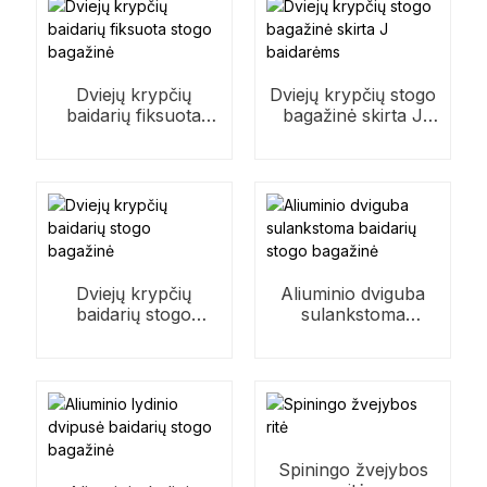
Dviejų krypčių
Dviejų krypčių stogo
baidarių fiksuota
bagažinė skirta J
stogo bagažinė
baidarėms
Dviejų krypčių
Aliuminio dviguba
baidarių stogo
sulankstoma
bagažinė
baidarių stogo
bagažinė
Spiningo žvejybos