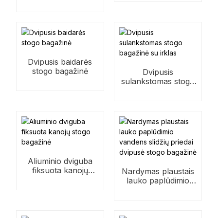
stogo bagažinė
Dvipusis baidarės
stogo bagažinė
Dvipusis
sulankstomas stogo
bagažinė su irklas
Aliuminio dviguba
fiksuota kanojų
Nardymas plaustais
stogo bagažinė
lauko paplūdimio
vandens slidžių
priedai dvipusė
stogo bagažinė