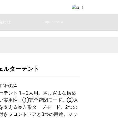
合わせ
Japanese
ェルターテント
Loading...
Loading...
Loading...
Loading...
TN-024
ーテント 1～2人用。さまざまな構築
い実用性：①完全密閉モード。②入
を支える長方形タープモード。2つの
付きフロントドアと3つの用途。ジッ