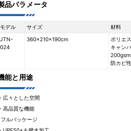
製品パラメータ
モデル
サイズ
材料
JTN-
360x210x190cm
ポリエ
024
キャン
200g
防カビ
機能と用途
・広々とした空間
・高品質な機能
•フルパッケージ
・UPF50+＆撥水加工