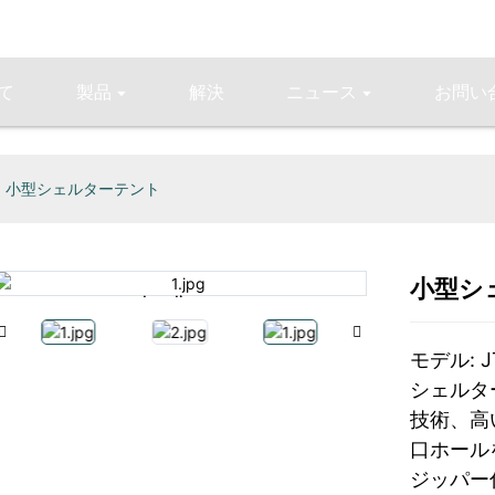
て
製品
解決
ニュース
お問い
小型シェルターテント
小型シ
Loading...
Loading...
モデル: J
シェルタ
技術、高
口ホール
ジッパー