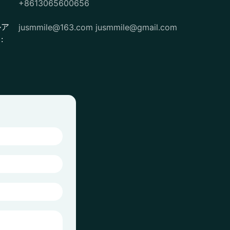
+8613065600656
：
jusmmile@163.com
jusmmile@gmail.com
ルア
: