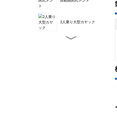
自動開閉式テント
2人乗り大型カヤック
小型ペダル式釣りカヤック
海上でのSUPセーリング
4トンネルファミリーテン
ト
アウトドア用ユーティリテ
ィワゴン