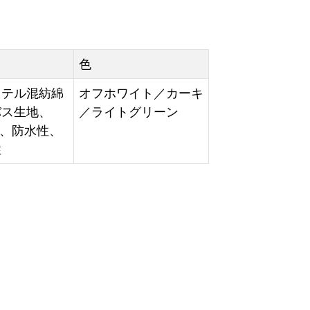
色
ステル混紡綿
オフホワイト／カーキ
バス生地、
／ライトグリーン
sm、防水性、
性