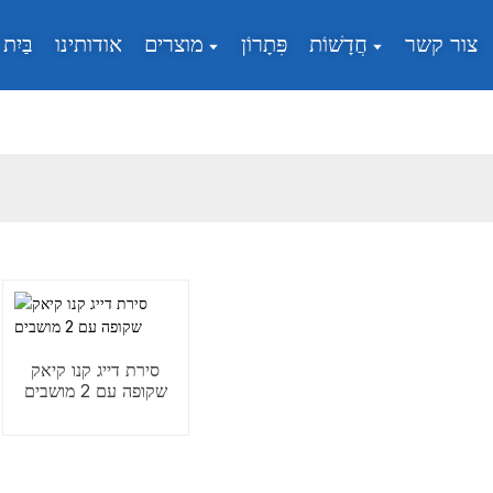
צור קשר
חֲדָשׁוֹת
פִּתָרוֹן
מוצרים
אודותינו
בַּיִת
סירת דייג קנו קיאק
שקופה עם 2 מושבים