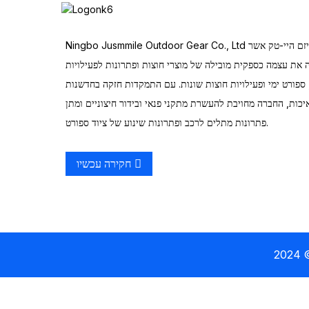
אוהל משפחתי עם ארבע
Ningbo Jusmmile Outdoor Gear Co., Ltd הינה מיזם היי-טק אשר
מנהרות
 את עצמה כספקית מובילה של מוצרי חוצות ופתרונות לפעילויות
 ספורט ימי ופעילויות חוצות שונות. עם התמקדות חזקה בחדשנות
יכות, החברה מחויבת להעשרת מתקני פנאי ובידור חיצוניים ומתן
עגלת שירות חיצונית
פתרונות מתלים לרכב ופתרונות שינוע של ציוד ספורט.
קנו דיג יחיד מפלסטיק חיצוני
חקירה עכשיו
קיאק חתירה טנדם לפנאי