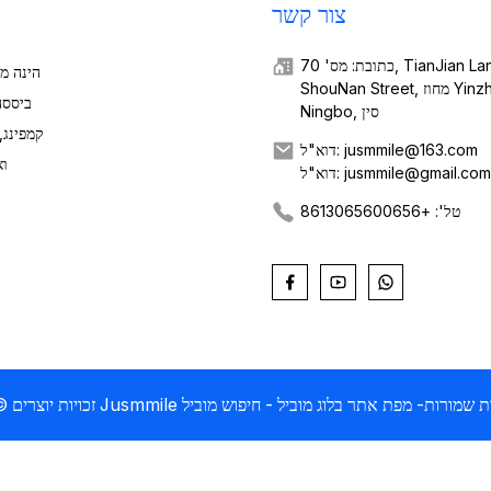
צור קשר
כתובת: מס' 70, TianJian Lane,
ShouNan Street, מחוז Yinzhou,
ביססה
Ningbo, סין
קמפינג,
דוא"ל: jusmmile@163.com
וא
וא"ל: jusmmile@gmail.com
טל': +8613065600656
Jusmmil כל הזכויות שמורות
- מפת אתר
בלוג מוביל
- חיפוש מוביל