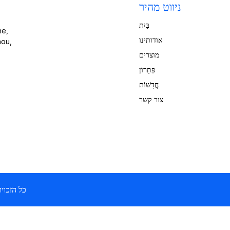
ניווט מהיר
בַּיִת
אודותינו
מוצרים
פִּתָרוֹן
ד
חֲדָשׁוֹת
צור קשר
זכויות יוצרים © 2024 e