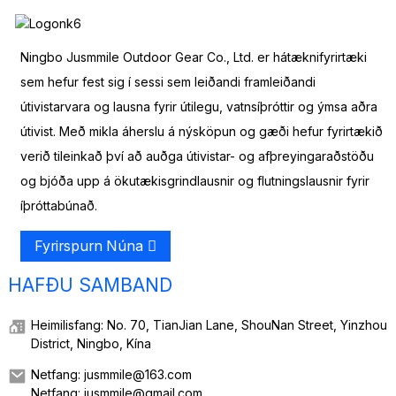
Ningbo Jusmmile Outdoor Gear Co., Ltd. er hátæknifyrirtæki
sem hefur fest sig í sessi sem leiðandi framleiðandi
útivistarvara og lausna fyrir útilegu, vatnsíþróttir og ýmsa aðra
útivist. Með mikla áherslu á nýsköpun og gæði hefur fyrirtækið
verið tileinkað því að auðga útivistar- og afþreyingaraðstöðu
og bjóða upp á ökutækisgrindlausnir og flutningslausnir fyrir
íþróttabúnað.
Fyrirspurn Núna
HAFÐU SAMBAND
Heimilisfang: No. 70, TianJian Lane, ShouNan Street, Yinzhou
District, Ningbo, Kína
Netfang: jusmmile@163.com
Netfang: jusmmile@gmail.com