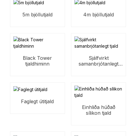
5m bjöllutjald
4m bjöllutjald
Black Tower
Sjálfvirkt
tjaldhiminn
samanbrjótanlegt
tjald
Faglegt útitjald
Einhliða húðað
sílikon tjald