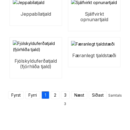
Jeppabílatjald
Sjálfvirkt
opnunartjald
Færanlegt tjaldstæði
Fjölskylduferðatjald
(fjórhliða tjald)
Fyrst
Fyrri
1
2
3
Næst
Síðast
Samtals
3