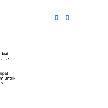
lipat
um untuk
ah