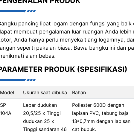
PENGENALAN PRODUK
Bangku pancing lipat logam dengan fungsi yang bai
dapat membuat pengalaman luar ruangan Anda lebih 
kotor, Anda hanya perlu menyeka tiang logamnya, da
tangan seperti pakaian biasa. Bawa bangku ini dan p
menikmati alam bebas.
PARAMETER PRODUK (SPESIFIKASI)
Model
Ukuran saat dibuka
Bahan
SP-
Lebar dudukan
Poliester 600D dengan
104A
20,5/25 x Tinggi
lapisan PVC, tabung baja
dudukan 25 x
13*0,7mm dengan lapisan
Tinggi sandaran 46
cat bubuk.