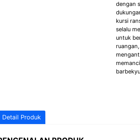
dengan 
dukunga
kursi ran
selalu me
untuk ber
ruangan,
mengantr
memancin
barbekyu
Detail Produk