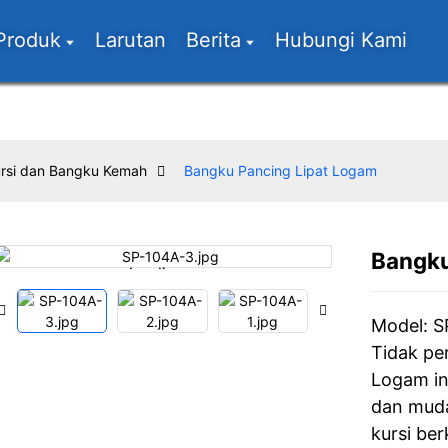
Produk
Larutan
Berita
Hubungi Kami
rsi dan Bangku Kemah
Bangku Pancing Lipat Logam
Bangku
Loading...
Loading...
Model: S
Tidak per
Logam ini
dan muda
kursi be