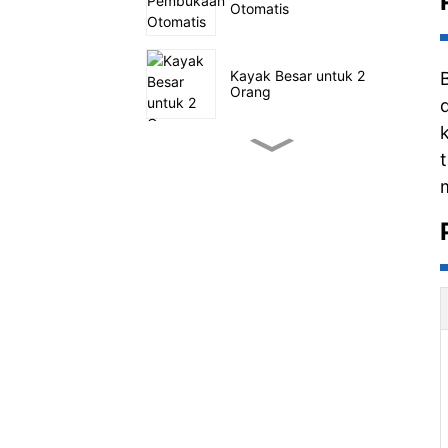
Otomatis
Kayak Besar untuk 2
Orang
Kayak Pancing Kayuh
Kecil
Berlayar SUP di laut
Tenda Keluarga Empat
Terowongan
Kereta Utilitas Luar
Ruangan