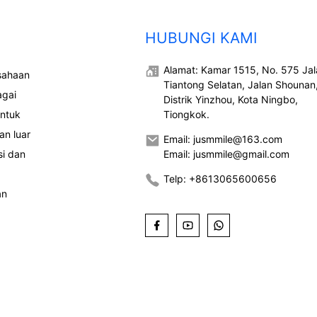
HUBUNGI KAMI
Alamat: Kamar 1515, No. 575 Ja
sahaan
Tiantong Selatan, Jalan Shounan
agai
Distrik Yinzhou, Kota Ningbo,
untuk
Tiongkok.
an luar
Email: jusmmile@163.com
si dan
Email: jusmmile@gmail.com
Telp: +8613065600656
an