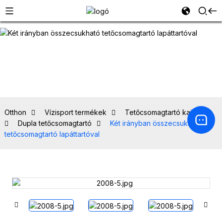
Otthon
Vízisport termékek
Tetőcsomagtartó kajakhoz
Dupla tetőcsomagtartó
Két irányban összecsukható
tetőcsomagtartó lapáttartóval