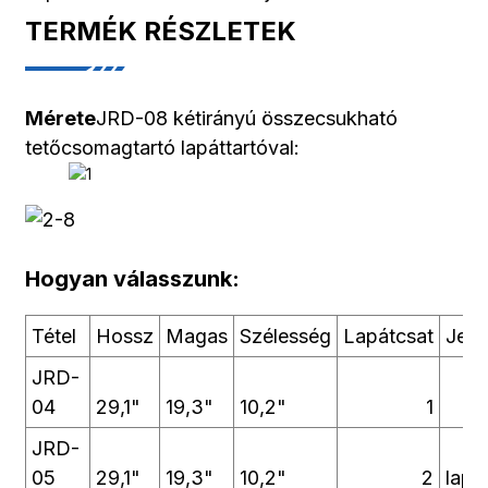
TERMÉK RÉSZLETEK
Mérete
JRD-08 kétirányú összecsukható
tetőcsomagtartó lapáttartóval:
Hogyan válasszunk:
Tétel
Hossz
Magas
Szélesség
Lapátcsat
Jegy
JRD-
04
29,1"
19,3"
10,2"
1
JRD-
05
29,1"
19,3"
10,2"
2
lapá