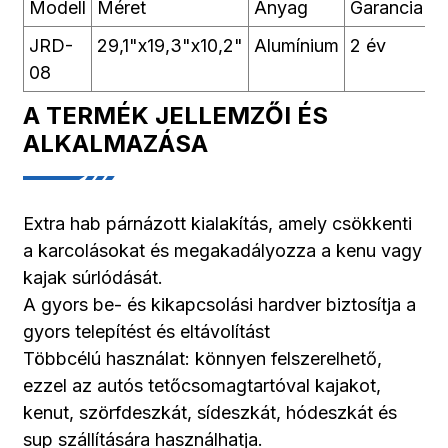
Modell
Méret
Anyag
Garancia
E
JRD-
29,1"x19,3"x10,2"
Alumínium
2 év
T
08
s
A TERMÉK JELLEMZŐI ÉS
ALKALMAZÁSA
Extra hab párnázott kialakítás, amely csökkenti
a karcolásokat és megakadályozza a kenu vagy
kajak súrlódását.
A gyors be- és kikapcsolási hardver biztosítja a
gyors telepítést és eltávolítást
Többcélú használat: könnyen felszerelhető,
ezzel az autós tetőcsomagtartóval kajakot,
kenut, szörfdeszkát, sídeszkát, hódeszkát és
sup szállítására használhatja.