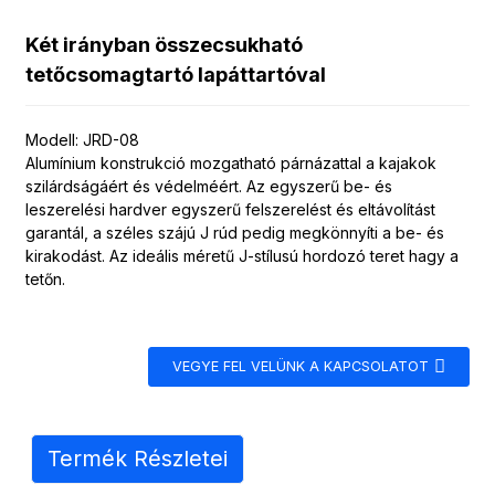
Két irányban összecsukható
tetőcsomagtartó lapáttartóval
Modell: JRD-08
Alumínium konstrukció mozgatható párnázattal a kajakok
szilárdságáért és védelméért. Az egyszerű be- és
leszerelési hardver egyszerű felszerelést és eltávolítást
garantál, a széles szájú J rúd pedig megkönnyíti a be- és
kirakodást. Az ideális méretű J-stílusú hordozó teret hagy a
tetőn.
VEGYE FEL VELÜNK A KAPCSOLATOT
Termék Részletei