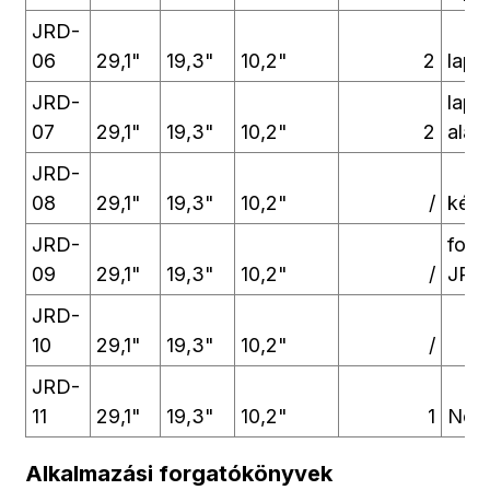
JRD-
06
29,1"
19,3"
10,2"
2
lapá
JRD-
lapá
07
29,1"
19,3"
10,2"
2
alac
JRD-
08
29,1"
19,3"
10,2"
/
kétr
JRD-
foga
09
29,1"
19,3"
10,2"
/
JRD
JRD-
10
29,1"
19,3"
10,2"
/
JRD-
11
29,1"
19,3"
10,2"
1
Néhá
Alkalmazási forgatókönyvek