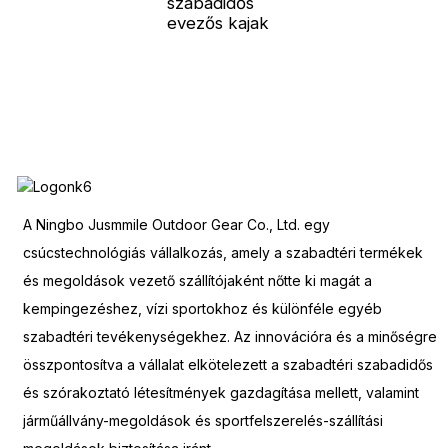
szabadidős
E
evezős kajak
k
r
h
A Ningbo Jusmmile Outdoor Gear Co., Ltd. egy
csúcstechnológiás vállalkozás, amely a szabadtéri termékek
és megoldások vezető szállítójaként nőtte ki magát a
kempingezéshez, vízi sportokhoz és különféle egyéb
szabadtéri tevékenységekhez. Az innovációra és a minőségre
összpontosítva a vállalat elkötelezett a szabadtéri szabadidős
és szórakoztató létesítmények gazdagítása mellett, valamint
járműállvány-megoldások és sportfelszerelés-szállítási