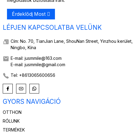
megoldások biztosítása iránt.
Érdeklődj Most
LÉPJEN KAPCSOLATBA VELÜNK
Cím: No. 70, TianJian Lane, ShouNan Street, Yinzhou kerület,
Ningbo, Kína
E-mail: jusmmile@163.com
E-mail: jusmmile@gmail.com
Tel: +8613065600656
GYORS NAVIGÁCIÓ
OTTHON
RÓLUNK
TERMÉKEK