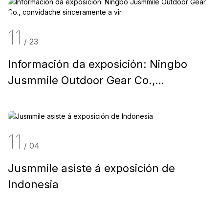
11
/
23
Información da exposición: Ningbo
Jusmmile Outdoor Gear Co.,
convídache sinceramente a vir
11
/
04
Jusmmile asiste á exposición de
Indonesia