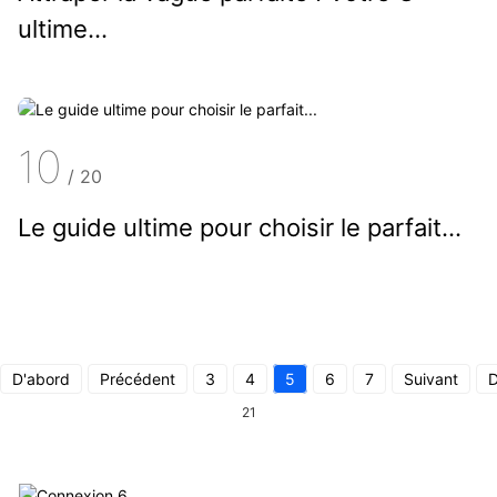
ultime...
10
/
20
Le guide ultime pour choisir le parfait...
D'abord
Précédent
3
4
5
6
7
Suivant
D
21