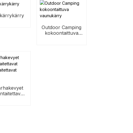
kärrykärry
Outdoor Camping
kokoontaittuva
vaunukärry
arhakevyet
taitettavat
 taitettavat
vaunut