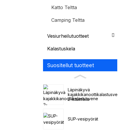
Katto Teltta
Camping Teltta
Vesiurheilutuotteet
Kalastuskela
Suositellut tuotteet
Läpinäkyvä
kajakkikanoottikalastusvene
2-istuimella
SUP-vesipyörät