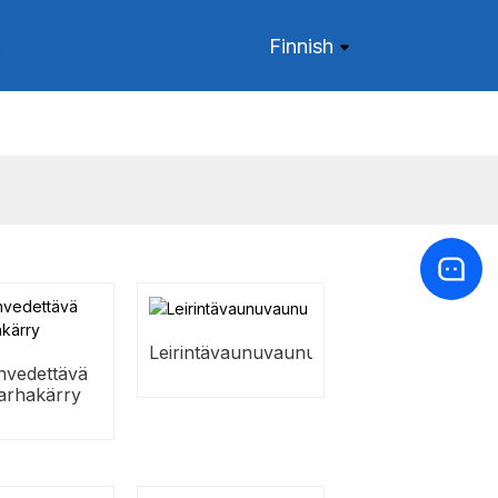
Finnish
Leirintävaunuvaunu
nvedettävä
arhakärry