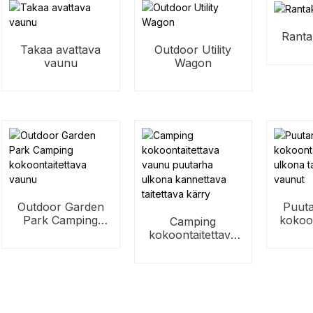
Ranta
Takaa avattava
Outdoor Utility
vaunu
Wagon
Outdoor Garden
Puut
Park Camping
kokoon
Camping
kokoontaitettava
ulkona
kokoontaitettava
vaunu
vaunu puutarha
ulkona kannettava
taitettava kärry