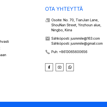
OTA YHTEYTTÄ
Osoite: No. 70, TianJian Lane,
ShouNan Street, Yinzhoun alue,
Ningbo, Kiina
Sähköposti: jusmmile@163.com
hvasti
Sähköposti: jusmmile@gmail.com
t
Puh: +8613065600656
maan