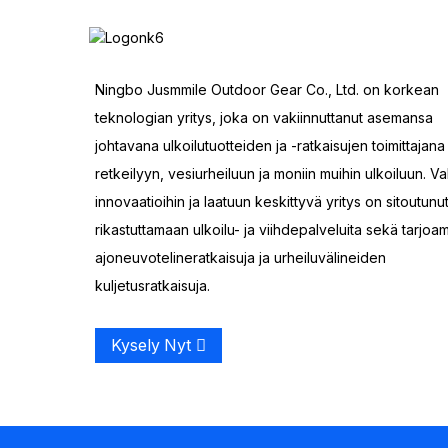
SUP-purjehdus merellä
Neljän tunnelin
Ningbo Jusmmile Outdoor Gear Co., Ltd. on korkean
perheteltta
teknologian yritys, joka on vakiinnuttanut asemansa
johtavana ulkoilutuotteiden ja -ratkaisujen toimittajana
retkeilyyn, vesiurheiluun ja moniin muihin ulkoiluun. Va
Outdoor Utility Wagon
innovaatioihin ja laatuun keskittyvä yritys on sitoutunu
rikastuttamaan ulkoilu- ja viihdepalveluita sekä tarjoa
Muovinen
ajoneuvotelineratkaisuja ja urheiluvälineiden
ulkokalastuskanootti
kuljetusratkaisuja.
Tandem vapaa-ajan
Kysely Nyt
soutukajakki