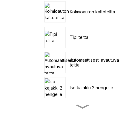
Kolmioauton kattoteltta
Tipi teltta
Automaattisesti avautuva
teltta
Iso kajakki 2 hengelle
Pieni
pedaalikalastuskajakki