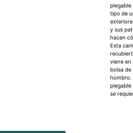
plegable
tipo de u
exterior
y sus pa
hacen cóm
Esta cama
recubiert
viene en 
bolsa de
hombro. 
plegable 
se requi