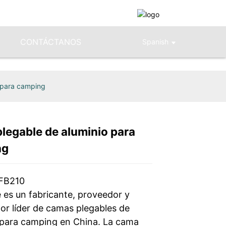
CONTÁCTANOS
Spanish
 para camping
legable de aluminio para
Loading...
Loading...
Loading...
Loading...
ng
 FB210
 es un fabricante, proveedor y
or líder de camas plegables de
 para camping en China. La cama