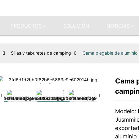
PRODUCTOS
SOLUCIÓN
NOTICIAS
Sillas y taburetes de camping
Cama plegable de aluminio
Cama p
Loading...
Loading...
campi
Modelo:
Jusmmile
exportad
aluminio