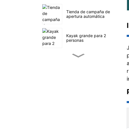
Tienda de campaña de
apertura automática
Kayak grande para 2
personas
Kayak pequeño de pesca
a pedales
Navegación en SUP en el
mar
Tienda de campaña
familiar de cuatro túneles