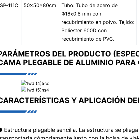
SP-111C
50x50x80cm
Tubo: Tubo de acero de
Φ16x0,8 mm con
recubrimiento en polvo. Tejido:
Poliéster 600D con
recubrimiento de PVC.
PARÁMETROS DEL PRODUCTO (ESPEC
CAMA PLEGABLE DE ALUMINIO PARA
CARACTERÍSTICAS Y APLICACIÓN D
● Estructura plegable sencilla. La estructura se plieg
transportarla cómodamente junto con la bolsa de viaje