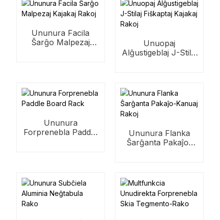
Ununura Facila
Ŝarĝo Malpezaj
Unuopaj
Kajakaj Rakoj
Alĝustigeblaj J-Stilaj
Fiŝkaptaj Kajakaj
Rakoj
Ununura
Forprenebla Paddle
Ununura Flanka
Board Rack
Ŝarĝanta Pakaĵo-
Kanuaj Rakoj