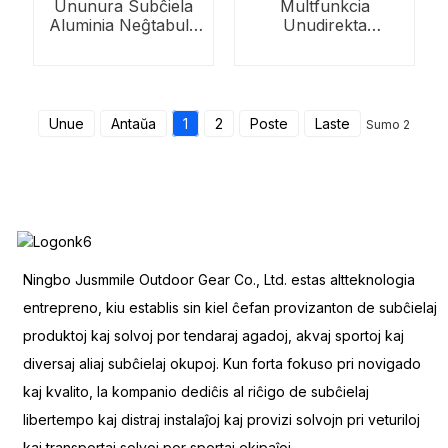
Ununura Subĉiela
Multfunkcia
Aluminia Neĝtabula
Unudirekta
Rako
Forprenebla Skia
Tegmento-Rako
Unue
Antaŭa
1
2
Poste
Laste
Sumo 2
Ningbo Jusmmile Outdoor Gear Co., Ltd. estas altteknologia
entrepreno, kiu establis sin kiel ĉefan provizanton de subĉielaj
produktoj kaj solvoj por tendaraj agadoj, akvaj sportoj kaj
diversaj aliaj subĉielaj okupoj. Kun forta fokuso pri novigado
kaj kvalito, la kompanio dediĉis al riĉigo de subĉielaj
libertempo kaj distraj instalaĵoj kaj provizi solvojn pri veturiloj
kaj transportaj solvoj por sportaj ekipaĵoj.