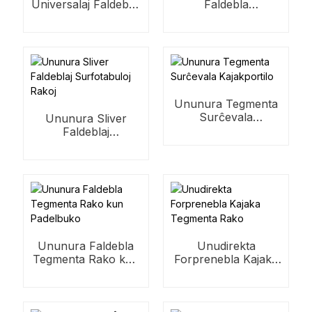
Universalaj Faldeblaj
Faldebla
Tegmentaj Rakoj
Paddleboard Rack
Ununura Tegmenta
Surĉevala
Ununura Sliver
Kajakportilo
Faldeblaj
Surfotabuloj Rakoj
Ununura Faldebla
Unudirekta
Tegmenta Rako kun
Forprenebla Kajaka
Padelbuko
Tegmenta Rako