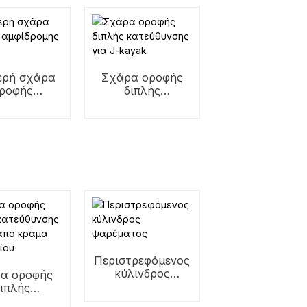
σχάρα κουπιών
ερή σχάρα
Σχάρα οροφής
ροφής
διπλής
ίδρομης
κατεύθυνσης για
αγιάκ
J-kayak
Περιστρεφόμενος
κύλινδρος
α οροφής
ψαρέματος
διπλής
εύθυνσης