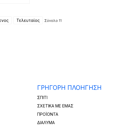
 από κράμα
υμινίου
ενος
Τελευταίος
Σύνολο 11
ΓΡΉΓΟΡΗ ΠΛΟΉΓΗΣΗ
ΣΠΊΤΙ
ΣΧΕΤΙΚΆ ΜΕ ΕΜΆΣ
ΠΡΟΪΌΝΤΑ
ΔΙΆΛΥΜΑ