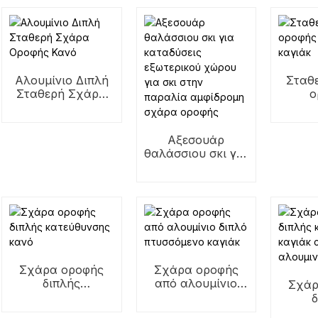
Αλουμίνιο Διπλή
Σταθ
Σταθερή Σχάρα
ο
Οροφής Κανό
αμφ
κ
Αξεσουάρ
θαλάσσιου σκι για
καταδύσεις
εξωτερικού
χώρου για σκι
στην παραλία
αμφίδρομη σχάρα
οροφής
Σχάρα οροφής
Σχάρα οροφής
διπλής
από αλουμίνιο
Σχάρ
κατεύθυνσης
διπλό πτυσσόμενο
κανό
καγιάκ
κατ