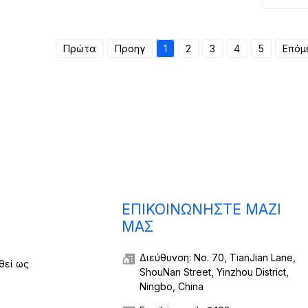
καγιάκ
αλο
Πρώτα
Προηγ
1
2
3
4
5
Επόμ
ΕΠΙΚΟΙΝΩΝΉΣΤΕ ΜΑΖΊ
ΜΑΣ
Διεύθυνση: No. 70, TianJian Lane,
θεί ως
ShouNan Street, Yinzhou District,
Ningbo, China