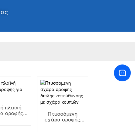
Μας
λή πλαϊνή
α οροφής
Πτυσσόμενη
α καγιάκ
σχάρα οροφής
διπλής
κατεύθυνσης με