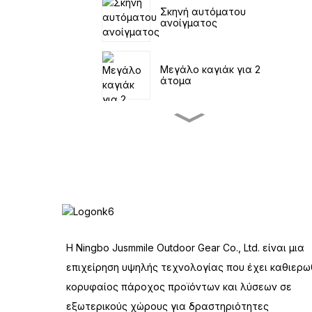
Σκηνή αυτόματου
ανοίγματος
Μεγάλο καγιάκ για 2
άτομα
Μικρό καγιάκ
ψαρέματος με πεντάλ
SUP που πλέει στη
θάλασσα
Οικογενειακή σκηνή
Η Ningbo Jusmmile Outdoor Gear Co., Ltd. είναι μια
Four Tunnel
επιχείρηση υψηλής τεχνολογίας που έχει καθιερω
κορυφαίος πάροχος προϊόντων και λύσεων σε
Βαγόνι Εξωτερικής
εξωτερικούς χώρους για δραστηριότητες