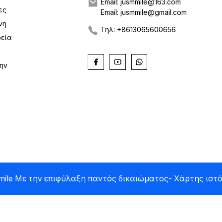
Email: jusmmile@163.com
ες
Email: jusmmile@gmail.com
νη
Τηλ: +8613065600656
ρεία
ην
ile Με την επιφύλαξη παντός δικαιώματος
- Χάρτης ιστ