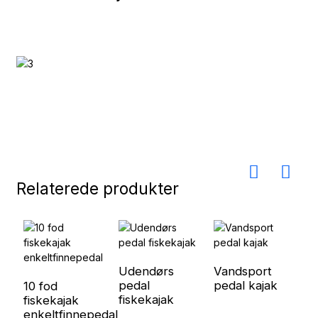
Relaterede produkter
Udendørs
Vandsport
pedal
pedal kajak
10 fod
S
fiskekajak
fiskekajak
T
enkeltfinnepedal
l