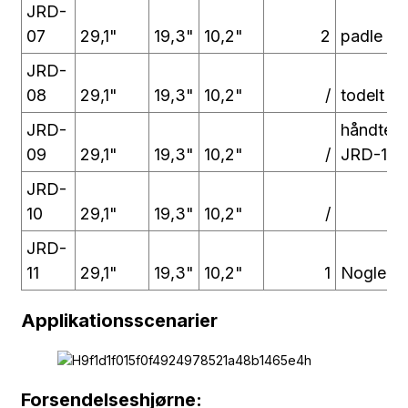
JRD-
07
29,1"
19,3"
10,2"
2
padle sp
JRD-
08
29,1"
19,3"
10,2"
/
todelt h
JRD-
håndtere
09
29,1"
19,3"
10,2"
/
JRD-10
JRD-
10
29,1"
19,3"
10,2"
/
JRD-
11
29,1"
19,3"
10,2"
1
Nogle st
Applikationsscenarier
Forsendelseshjørne: