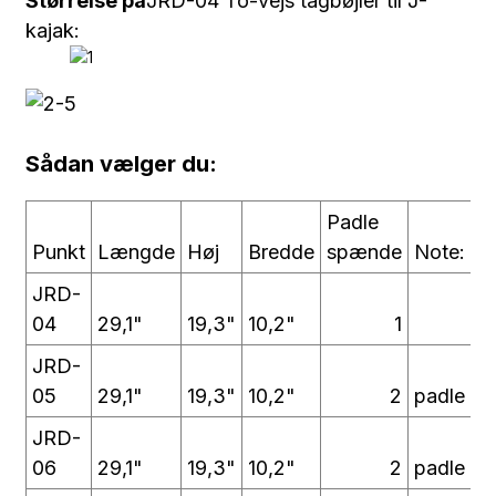
Størrelse på
JRD-04 To-vejs tagbøjler til J-
kajak:
Sådan vælger du:
Padle
Punkt
Længde
Høj
Bredde
spænde
Note:
JRD-
04
29,1"
19,3"
10,2"
1
JRD-
05
29,1"
19,3"
10,2"
2
padle sp
JRD-
06
29,1"
19,3"
10,2"
2
padle sp