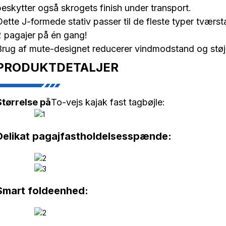
beskytter også skrogets finish under transport.
Dette J-formede stativ passer til de fleste typer tværs
2 pagajer på én gang!
Brug af mute-designet reducerer vindmodstand og støj ti
PRODUKTDETALJER
Størrelse på
To-vejs kajak fast tagbøjle:
Delikat pagajfastholdelsesspænde:
Smart foldeenhed: