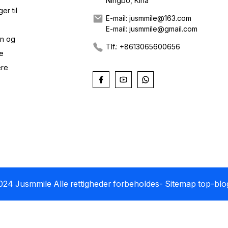
Ningbo, Kina
r til
E-mail: jusmmile@163.com
E-mail: jusmmile@gmail.com
on og
Tlf.: +8613065600656
ge
ere
24 Jusmmile Alle rettigheder forbeholdes
- Sitemap
top-blo