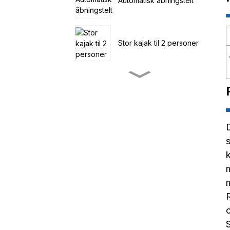
Automatisk åbningstelt
Stor kajak til 2 personer
Lille pedal fiskekajak
SUP sejler på havet
Familietelt med fire
tunneler
R
o
Udendørs nyttevogn