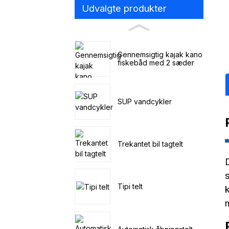
Udvalgte produkter
Gennemsigtig kajak kano
fiskebåd med 2 sæder
SUP vandcykler
Trekantet bil tagtelt
Tipi telt