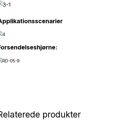
Applikationsscenarier
Forsendelseshjørne:
Relaterede produkter