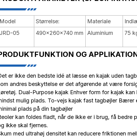
Model
Størrelse:
Materiale
Indl
JRD-05
490x260x740 mm
Aluminium
75 k
PRODUKTFUNKTION OG APPLIKATIO
Det er ikke den bedste idé at læsse en kajak uden tagbø
som andres beskyttelse er det afgørende at være forsig
køretøj. Dual-Purpose kajak Enhver form for kajak kan
mindst mulig plads. To-vejs kajak fast tagbøjler Bærer
minimal plads på din tagbøjler
eoler kan foldes fladt, når de ikke er i brug, få bedre pl
g ikke skal fjernes.
Skum med ultrahøj densitet kan reducere friktionen mel