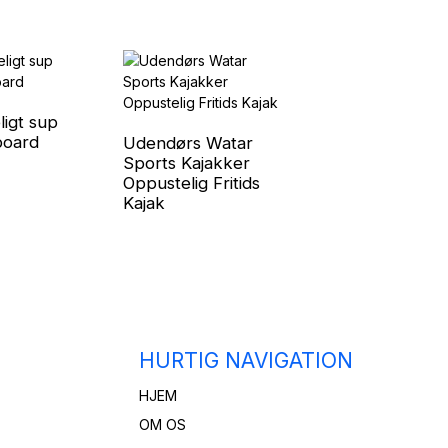
igt sup
10.3FT Fiskeri Si
board
Top Kano
Udendørs Watar
Sports Kajakker
Oppustelig Fritids
Kajak
HURTIG NAVIGATION
HJEM
OM OS