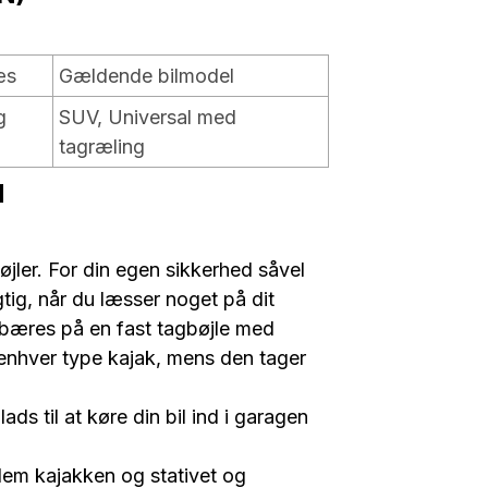
æs
Gældende bilmodel
g
SUV, Universal med
tagræling
N
jler. For din egen sikkerhed såvel
tig, når du læsser noget på dit
 bæres på en fast tagbøjle med
 enhver type kajak, mens den tager
ads til at køre din bil ind i garagen
lem kajakken og stativet og