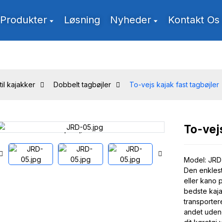
Produkter
Løsning
Nyheder
Kontakt Os
til kajakker
Dobbelt tagbøjler
To-vejs kajak fast tagbøjler
To-vejs
Loading...
Loading...
Model: JRD
Den enklest
eller kano 
bedste kaj
transporter
andet udend