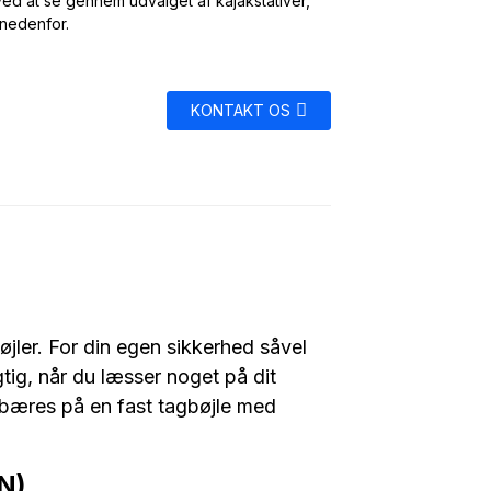
 ved at se gennem udvalget af kajakstativer,
nedenfor.
KONTAKT OS
jler. For din egen sikkerhed såvel
tig, når du læsser noget på dit
 bæres på en fast tagbøjle med
N)