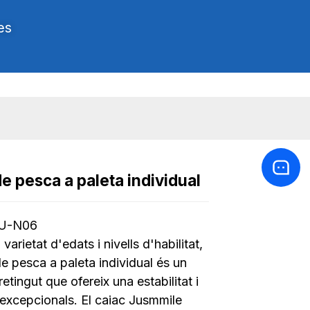
es
e pesca a paleta individual
Loading...
Loading...
Loading...
Loading...
JU-N06
varietat d'edats i nivells d'habilitat,
de pesca a paleta individual és un
retingut que ofereix una estabilitat i
excepcionals. El caiac Jusmmile