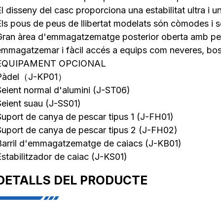
El disseny del casc proporciona una estabilitat ultra i 
Els pous de peus de llibertat modelats són còmodes i s
Gran àrea d'emmagatzematge posterior oberta amb pes
emmagatzemar i fàcil accés a equips com neveres, bos
EQUIPAMENT OPCIONAL
Pàdel（J-KP01）
Seient normal d'alumini (J-ST06)
Seient suau (J-SS01)
Suport de canya de pescar tipus 1 (J-FH01)
Suport de canya de pescar tipus 2 (J-FH02)
Barril d'emmagatzematge de caiacs (J-KB01)
Estabilitzador de caiac (J-KS01)
DETALLS DEL PRODUCTE