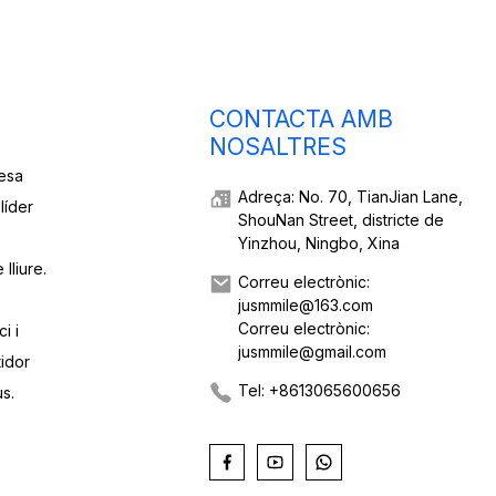
CONTACTA AMB
NOSALTRES
esa
Adreça: No. 70, TianJian Lane,
líder
ShouNan Street, districte de
Yinzhou, Ningbo, Xina
lliure.
Correu electrònic:
jusmmile@163.com
Correu electrònic:
i i
jusmmile@gmail.com
tidor
Tel: +8613065600656
s.