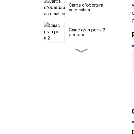
Carpa d'obertura
automàtica
l
Caiac gran per a 2
persones
Caiac de pesca a pedals
petit
SUP navegant al mar
Carpa familiar de quatre
túnels
Vagó utilitari a l'aire lliure