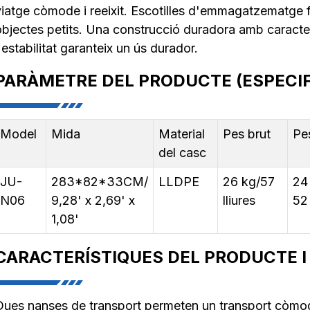
viatge còmode i reeixit. Escotilles d'emmagatzematge fro
objectes petits. Una construcció duradora amb caracter
'estabilitat garanteix un ús durador.
PARÀMETRE DEL PRODUCTE (ESPECIF
Model
Mida
Material
Pes brut
Pe
del casc
JU-
283*82*33CM/
LLDPE
26 kg/57
24
N06
9,28' x 2,69' x
lliures
52 
1,08'
CARACTERÍSTIQUES DEL PRODUCTE I
Dues nanses de transport permeten un transport còmo