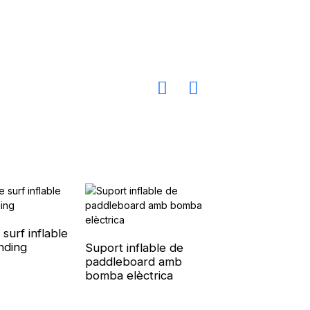
 surf inflable
Caiac d'excursió
nding
oceànica
Suport inflable de
paddleboard amb
bomba elèctrica