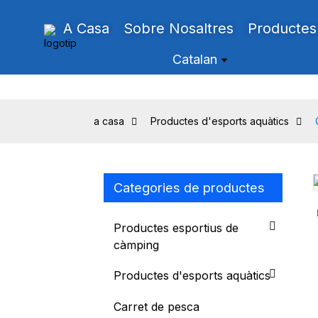
A Casa
Sobre Nosaltres
Productes
Catalan
a casa
Productes d'esports aquàtics
Categories de productes
Loading...
Loading...
Productes esportius de
càmping
Productes d'esports aquàtics
Carret de pesca