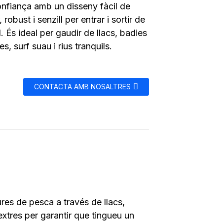
onfiança amb un disseny fàcil de
 robust i senzill per entrar i sortir de
. És ideal per gaudir de llacs, badies
s, surf suau i rius tranquils.
CONTACTA AMB NOSALTRES
res de pesca a través de llacs,
 extres per garantir que tingueu un