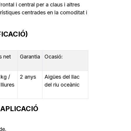
ntal i central per a claus i altres
ístiques centrades en la comoditat i
ICACIÓ)
s net
Garantia
Ocasió:
 kg /
2 anys
Aigües del llac
lliures
del riu oceànic
 APLICACIÓ
de.