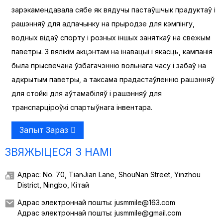
зарэкамендавала сябе як вядучы пастаўшчык прадуктаў і
рашэнняў для адпачынку на прыродзе для кэмпінгу,
водных відаў спорту і розных іншых заняткаў на свежым
паветры. З вялікім акцэнтам на інавацыі і якасць, кампанія
была прысвечана ўзбагачэнню вольнага часу і забаў на
адкрытым паветры, а таксама прадастаўленню рашэнняў
для стойкі для аўтамабіляў і рашэнняў для
транспарціроўкі спартыўнага інвентара.
Запыт Зараз
ЗВЯЖЫЦЕСЯ З НАМІ
Адрас: No. 70, TianJian Lane, ShouNan Street, Yinzhou
District, Ningbo, Кітай
Адрас электроннай пошты: jusmmile@163.com
Адрас электроннай пошты: jusmmile@gmail.com