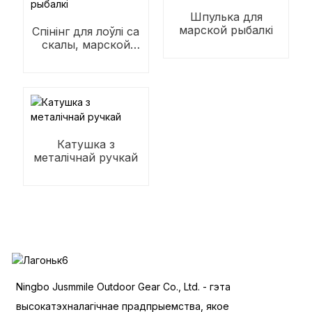
Шпулька для
марской рыбалкі
Спінінг для лоўлі са
скалы, марской
рыбалкі
Катушка з
металічнай ручкай
Ningbo Jusmmile Outdoor Gear Co., Ltd. - гэта
высокатэхналагічнае прадпрыемства, якое