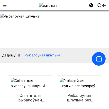
дадому
Рыбалоўная шпулька
Спінінг для
Рыбалоўная
рыбалоўнай
шпулька без
шпулькі
зазораў