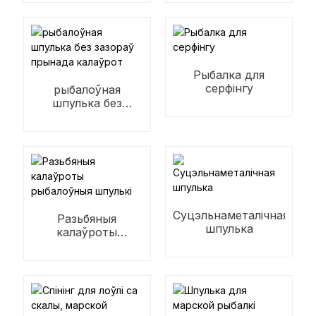
Рыбалка для
серфінгу
рыбалоўная
шпулька без
зазораў прынада
калаўрот
Суцэльнаметалічная
Разьбяныя
шпулька
калаўроты
рыбалоўныя
шпулькі